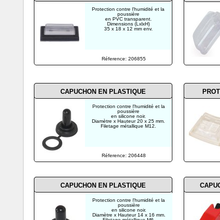
Protection contre l'humidité et la
poussière
en PVC transparent.
Dimensions (LxlxH)
35 x 18 x 12 mm env.
Réference: 206855
CAPUCHON EN PLASTIQUE
PROT
Protection contre l'humidité et la
poussière
en silicone noir.
Diamètre x Hauteur 20 x 25 mm.
Filetage métallique M12.
Réference: 206448
CAPUCHON EN PLASTIQUE
CAPU
Protection contre l'humidité et la
poussière
en silicone noir.
Diamètre x Hauteur 14 x 16 mm.
Filetage métallique M6.