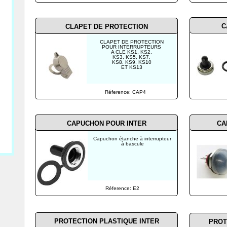
C
CLAPET DE PROTECTION
CLAPET DE PROTECTION
POUR INTERRUPTEURS
A CLE KS1, KS2,
KS3, KS5, KS7,
KS8, KS9, KS10
ET KS13
Réference: CAP4
CAPUCHON POUR INTER
CA
Capuchon étanche à interrupteur
à bascule
Réference: E2
PROTECTION PLASTIQUE INTER
PROT