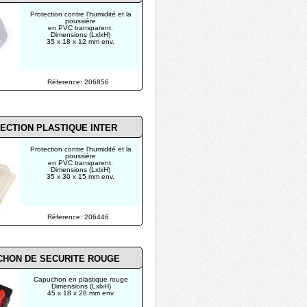
Protection contre l'humidité et la
poussière
en PVC transparent.
Dimensions (LxlxH)
35 x 18 x 12 mm env.
Réference: 206856
ECTION PLASTIQUE INTER
Protection contre l'humidité et la
poussière
en PVC transparent.
Dimensions (LxlxH)
35 x 30 x 15 mm env.
Réference: 206446
CHON DE SECURITE ROUGE
Capuchon en plastique rouge
Dimensions (LxlxH)
45 x 18 x 28 mm env.