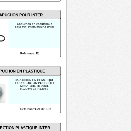
APUCHON POUR
INTER
Capuchon en caoutchouc
pour mini interrupteur à levier
Réference: E1
PUCHON EN PLASTIQUE
CAPUCHON EN PLASTIQUE
POUR BOUTON POUSSOIR
MINIATURE R1396R,
R1396W ET R1396B
Réference:CAP/R1396
ECTION PLASTIQUE INTER