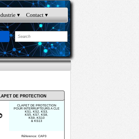
ndustrie
 ▾
Contact
 ▾
LAPET DE PROTECTION
CLAPET DE PROTECTION
POUR INTERRUPTEURS A CLE
KS1, KS2, KS3,
KS5, KS7, KS8,
KS9, KS10
& KS13
Réference: CAP3