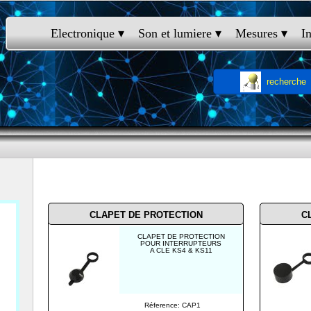
Electronique
 ▾
Son et lumiere
 ▾
Mesures
 ▾
I
recherche
accessoire pour interrupteur
CLAPET DE PROTECTION
C
CLAPET DE PROTECTION
POUR INTERRUPTEURS
A CLE KS4 & KS11
Réference: CAP1