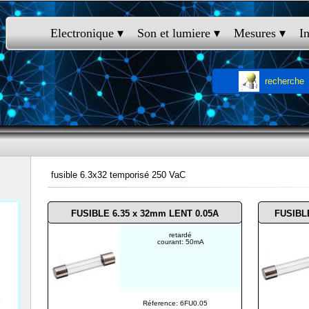
Electronique
 ▾
Son et lumiere
 ▾
Mesures
 ▾
I
recherche
fusible 6.3x32 temporisé 250 VaC
FUSIBLE 6.35 x 32mm LENT 0.05A
FUSIBL
retardé
courant: 50mA
Réference: 6FU0.05