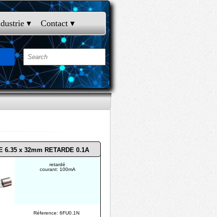
ndustrie
 ▾
Contact
 ▾
E 6.35 x 32mm RETARDE 0.1A
retardé
courant: 100mA
Réference: 6FU0.1N