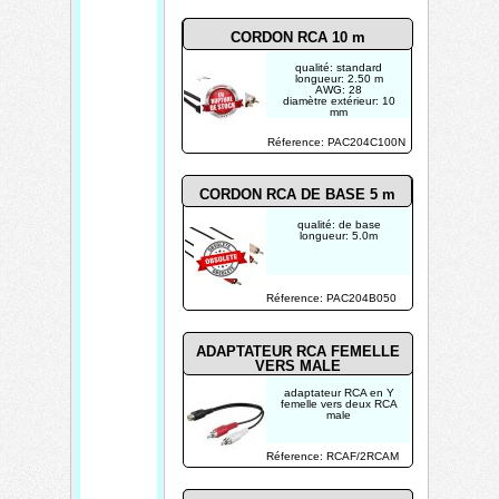
CORDON RCA 10 m
qualité: standard
longueur: 2.50 m
AWG: 28
diamètre extérieur: 10
mm
connecteurs: dorés
Réference: PAC204C100N
CORDON RCA DE BASE 5 m
qualité: de base
longueur: 5.0m
Réference: PAC204B050
ADAPTATEUR RCA FEMELLE
VERS MALE
adaptateur RCA en Y
femelle vers deux RCA
male
Réference: RCAF/2RCAM