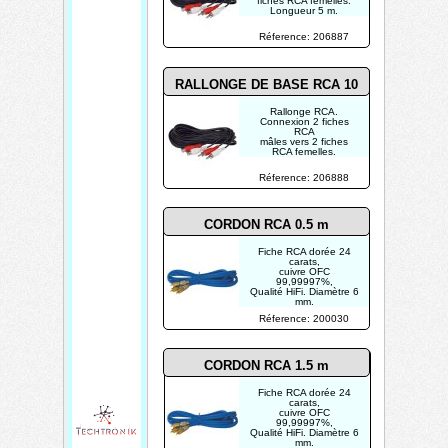
fiches RCA femelles.
Longueur 5 m.
Réference: 206887
RALLONGE DE BASE RCA 10
m
Rallonge RCA.
Connexion 2 fiches
RCA
mâles vers 2 fiches
RCA femelles.
Longueur 10 m.
Réference: 206888
CORDON RCA 0.5 m
Fiche RCA dorée 24
carats,
cuivre OFC
99,99997%,
Qualité HiFi. Diamètre 6
mm.
Longueur 0,5 m
Réference: 200030
CORDON RCA 1.5 m
Fiche RCA dorée 24
carats,
cuivre OFC
99,99997%,
Qualité HiFi. Diamètre 6
mm.