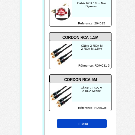
Câble RCA 10 m Noir
Dynavox
Réference: 204015
CORDON RCA 1.5M
Câble 2 RCA-M
2 RCA-M 1.5mt
Réference: RDMC31-5
CORDON RCA 5M
Câble 2 RCA-M
2 RCA-M 5mt
Réference: RDMC35
menu