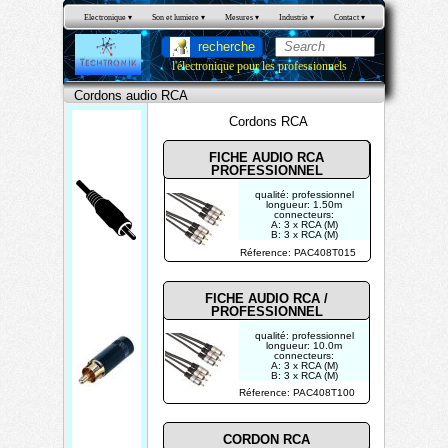
Electronique
 ▾
Son et lumiere
 ▾
Mesures
 ▾
Industrie
 ▾
Contact
 ▾
recherche
l'électronique pour les professionnels
Cordons audio RCA
Cordons RCA
FICHE AUDIO RCA
PROFESSIONNEL
qualité: professionnel
longueur: 1.50m
connecteurs:
A: 3 x RCA (M)
B: 3 x RCA (M)
RC
Réference: PAC408T015
A
FICHE AUDIO RCA /
PROFESSIONNEL
qualité: professionnel
longueur: 10.0m
connecteurs:
A: 3 x RCA (M)
B: 3 x RCA (M)
Réference: PAC408T100
CORDON RCA