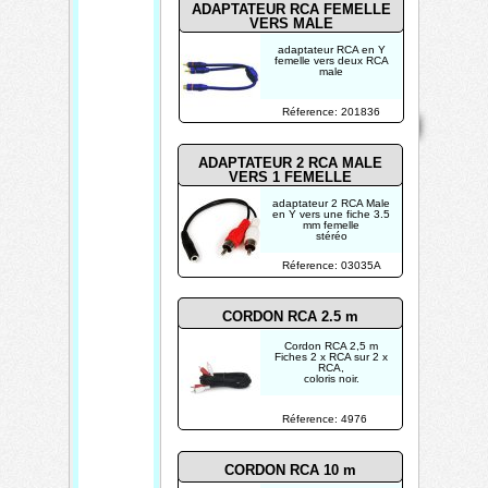
ADAPTATEUR RCA FEMELLE
VERS MALE
adaptateur RCA en Y
femelle vers deux RCA
male
Mentions
Home
Réference: 201836
Contact
Copyright 2026
légales
Mis à jour le
08/08/2026
ADAPTATEUR 2 RCA MALE
Créé par
VERS 1 FEMELLE
TECHTRONIK
adaptateur 2 RCA Male
en Y vers une fiche 3.5
mm femelle
stéréo
Réference: 03035A
CORDON RCA 2.5 m
Cordon RCA 2,5 m
Fiches 2 x RCA sur 2 x
RCA,
coloris noir.
Réference: 4976
CORDON RCA 10 m