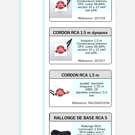
Conducteurs internes
OFC cuivre 99,99%,
section 10 x 12 mm²
par pôle.
Réference: 207376
CORDON RCA 1.5 m dynavox
longueur 1,5 m.
Conducteurs internes
OFC cuivre 99,99%,
section 10 x 12 mm²
par pôle.
Réference: 207377
CORDON RCA 1.5 m
qualité: standard
longueur: 1.50 m
AWG: 28
diamètre extérieur: 5.0
mm
connecteurs: dorés
Réference: PAC204C015N
RALLONGE DE BASE RCA 5
m
Rallonge RCA.
Connexion 2 fiches
RCA mâles vers 2