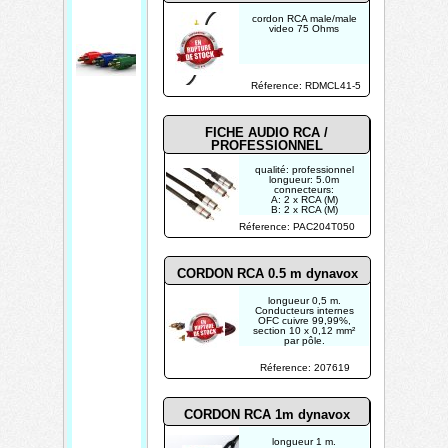
cordon RCA male/male
video 75 Ohms
Réference: RDMCL41-5
FICHE AUDIO RCA /
PROFESSIONNEL
qualité: professionnel
longueur: 5.0m
connecteurs:
A: 2 x RCA (M)
B: 2 x RCA (M)
Réference: PAC204T050
CORDON RCA 0.5 m dynavox
longueur 0,5 m.
Conducteurs internes
OFC cuivre 99,99%,
section 10 x 0,12 mm²
par pôle.
Réference: 207619
CORDON RCA 1m dynavox
longueur 1 m.