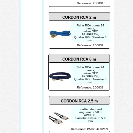
Longueur 1,5 m
Réference: 200031
CORDON RCA 2 m
Fiche RCA dorée 24
carats,
cuivre OFC
99,99997%,
Qualité HiFi. Diamètre 6
mm.
Longueur 2 m
Réference: 200032
CORDON RCA 6 m
Fiche RCA dorée 24
carats,
cuivre OFC
99,99997%,
Qualité HiFi. Diamètre 6
mm.
Longueur 0,5 m
Réference: 200033
CORDON RCA 2.5 m
qualité: standard
longueur: 2.50 m
AWG: 28
diamètre extérieur: 5.0
mm
connecteurs: dorés
Réference: PAC204C025N