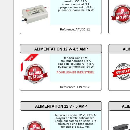
tension CC: 12 V
courant nominal: 3 A
plage de courant: 0-3 A
puissance nominale: 36 W
Réference: APV-35-12
ALIMENTATION 12 V- 4.5 AMP
ALI
tension CC: 12 V
courant nominal: 4.5 A
plage de courant: 0 - 4.5 A
puissance nominale: 54 W
POUR USAGE INDUSTRIEL
Réference: HDN-6012
ALIMENTATION 12 V - 5 AMP
ALI
Tension de sortie 12 V DC/ 5 A.
Noyau de ferrite antiparasite.
Longueur cordon de sortie 175
cm muni d'une fiche basse
tension 5,5 x 2,1 mm.