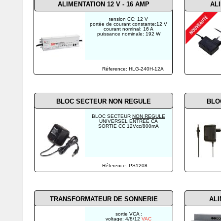
ALIMENTATION 12 V - 16 AMP
ALI
tension CC: 12 V
portée de courant constante:12 V
courant nominal: 16 A
puissance nominale: 192 W
Réference: HLG-240H-12A
BLOC SECTEUR NON REGULE
BLO
BLOC SECTEUR
NON REGULE
UNIVERSEL ENTREE CA
SORTIE CC 12Vcc/800mA
Réference: PS1208
TRANSFORMATEUR DE SONNERIE
ALI
sortie VCA :
voltage: 4/8/12
VAC