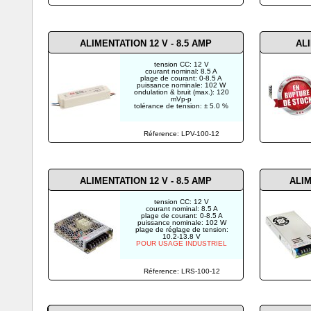
ALIMENTATION 12 V - 8.5 AMP
ALI
tension CC: 12 V
courant nominal: 8.5 A
plage de courant: 0-8.5 A
puissance nominale: 102 W
ondulation & bruit (max.): 120
mVp-p
tolérance de tension: ± 5.0 %
Réference: LPV-100-12
ALIMENTATION 12 V - 8.5 AMP
ALIM
tension CC: 12 V
courant nominal: 8.5 A
plage de courant: 0-8.5 A
puissance nominale: 102 W
plage de réglage de tension:
10.2-13.8 V
POUR USAGE INDUSTRIEL
Réference: LRS-100-12