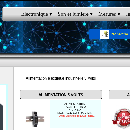
Electronique
 ▾
Son et lumiere
 ▾
Mesures
 ▾
I
recherche
Alimentation électrique industrielle 5 Volts
ALIMENTATION 5 VOLTS
A
ALIMENTATION -
1 SORTIE - 15 W -
5 V 2.4 A -
MONTAGE SUR RAIL DIN -
POUR USAGE INDUSTRIEL