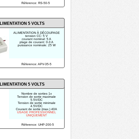
Réference: RS-50-5
LIMENTATION 5 VOLTS
ALIMENTATION À DÉCOUPAGE
tension CC: 5 V
courant nominal: 5 A
plage de courant: 0-3 A
puissance nominale: 25 W
photo non contractuelle
Réference: APV-35-5
LIMENTATION 5 VOLTS
Nombre de sorties 1x
Tension de sortie maximale
5.5V/DC
Tension de sortie minimale
4.5V/DC
Courant de sortie (max.) 40A
USAGE PROFESSIONNEL
UNIQUEMENT
Réference: UHP-200-5