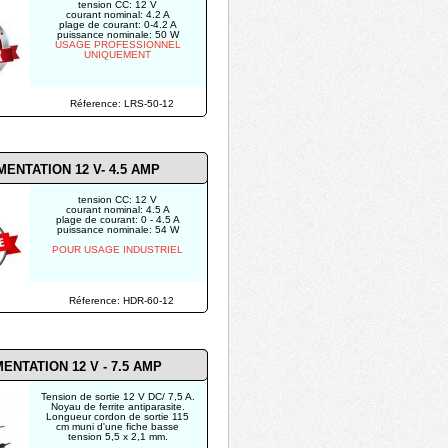
tension CC: 12 V
courant nominal: 4.2 A
plage de courant: 0-4.2 A
puissance nominale: 50 W
USAGE PROFESSIONNEL
UNIQUEMENT
Réference: LRS-50-12
MENTATION 12 V- 4.5 AMP
tension CC: 12 V
courant nominal: 4.5 A
plage de courant: 0 - 4.5 A
puissance nominale: 54 W
POUR USAGE INDUSTRIEL
Réference: HDR-60-12
MENTATION 12 V - 7.5 AMP
Tension de sortie 12 V DC/ 7,5 A.
Noyau de ferrite antiparasite.
Longueur cordon de sortie 115
cm muni d'une fiche basse
tension 5,5 x 2,1 mm.