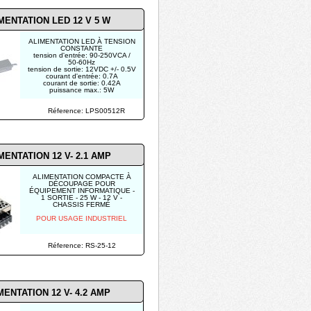
MENTATION LED 12 V 5 W
ALIMENTATION LED À TENSION
CONSTANTE
tension d'entrée: 90-250VCA /
50-60Hz
tension de sortie: 12VDC +/- 0.5V
courant d'entrée: 0.7A
courant de sortie: 0.42A
puissance max.: 5W
Réference: LPS00512R
MENTATION 12 V- 2.1 AMP
ALIMENTATION COMPACTE À
DÉCOUPAGE POUR
ÉQUIPEMENT INFORMATIQUE -
1 SORTIE - 25 W - 12 V -
CHASSIS FERMÉ
POUR USAGE INDUSTRIEL
Réference: RS-25-12
MENTATION 12 V- 4.2 AMP