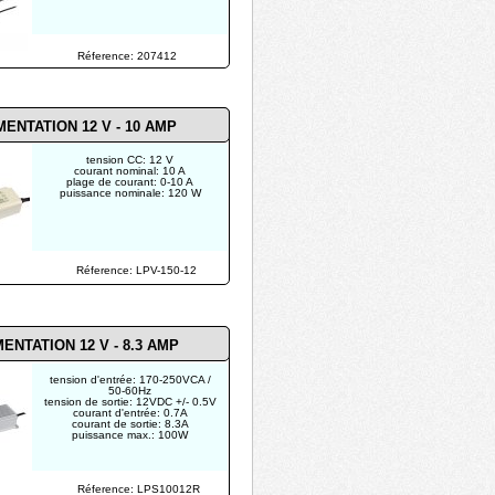
Réference: 207412
MENTATION 12 V - 10 AMP
tension CC: 12 V
courant nominal: 10 A
plage de courant: 0-10 A
puissance nominale: 120 W
Réference: LPV-150-12
MENTATION 12 V - 8.3 AMP
tension d'entrée: 170-250VCA /
50-60Hz
tension de sortie: 12VDC +/- 0.5V
courant d'entrée: 0.7A
courant de sortie: 8.3A
puissance max.: 100W
Réference: LPS10012R