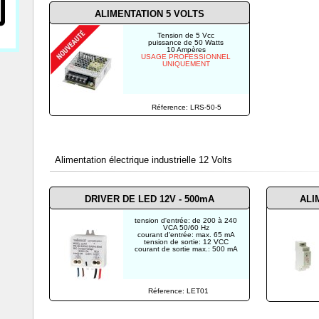
ALIMENTATION 5 VOLTS
Tension de 5 Vcc
puissance de 50 Watts
10 Ampères
USAGE PROFESSIONNEL
UNIQUEMENT
Réference: LRS-50-5
Alimentation électrique industrielle 12 Volts
DRIVER DE LED 12V - 500mA
ALI
tension d'entrée: de 200 à 240
VCA 50/60 Hz
courant d'entrée: max. 65 mA
tension de sortie: 12 VCC
courant de sortie max.: 500 mA
Réference: LET01