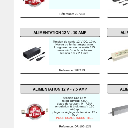
Réference: 207338
ALIMENTATION 12 V - 10 AMP
ALI
Tension de sortie 12 V DC/ 10 A.
Noyau de ferrite antiparasite.
Longueur cordon de sortie 115
cm muni d'une fiche basse
tension 5,5 x 2,1 mm.
Réference: 207413
ALIMENTATION 12 V - 7.5 AMP
ALI
tension CC: 12 V
rated current: 7.5 A
plage de courant: 0 - 7.5 A
ondulation & bruit (max.): 120
mVp-p
plage de réglage de tension: 12 -
15 V
POUR USAGE INDUSTRIEL
Réference: DR-100-12N