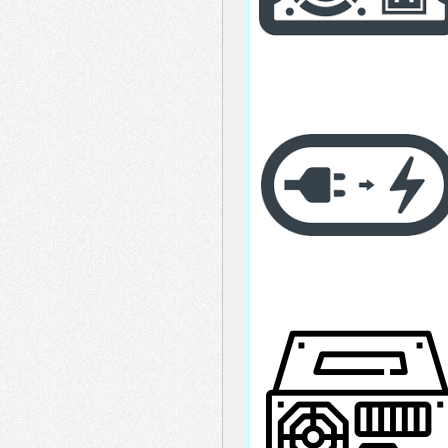
menu
header