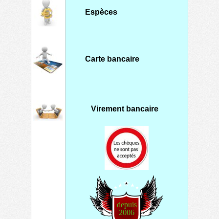
-
virement
Espèces
American express et les
cheques ne sont pas
acceptés
Carte bancaire
Virement bancaire
depuis
2006