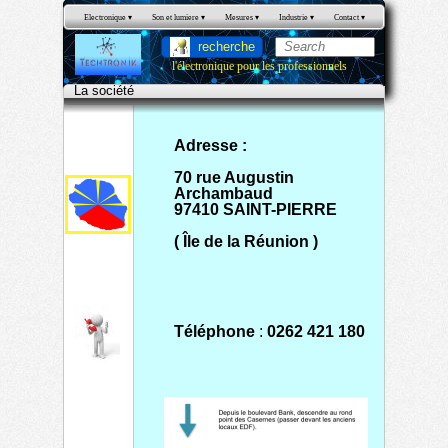
Electronique
 ▾
Son et lumiere
 ▾
Mesures
 ▾
Industrie
 ▾
Contact
 ▾
recherche
l'électronique pour les professionnels
La société
Adresse :
70 rue Augustin
Archambaud
97410 SAINT-PIERRE
( Île de la Réunion )
Téléphone
:
0262 421 180