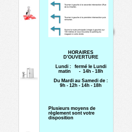
Mentions
Home
Contact
Copyright 2026
légales
Mis à jour le
08/08/2026
Créé par
TECHTRONIK
HORAIRES
D'OUVERTURE
Lundi : fermé le Lundi
matin
-
14h - 18h
Du Mardi au Samedi de :
9h - 12h -
14h - 18h
Plusieurs moyens de
règlement sont votre
disposition
-
especes
-
carte bancaire