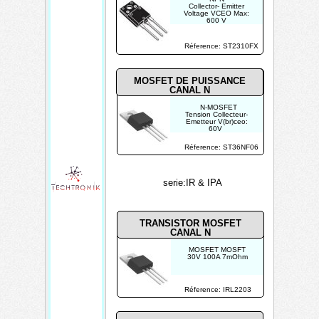
Collector- Emitter
Voltage VCEO Max:
600 V
Emitter- Base Voltage
VEBO: 7 V
Maximum DC Collector
Réference: ST2310FX
Current: 12 A
Pd - Power Dissipation:
65 W
MOSFET DE PUISSANCE
CANAL N
N-MOSFET
Tension Collecteur-
Emetteur V(br)ceo:
60V
Dissipation de
puissance Pd: 70W
Réference: ST36NF06
21A
serie:IR & IPA
TRANSISTOR MOSFET
CANAL N
MOSFET MOSFT
30V 100A 7mOhm
Réference: IRL2203