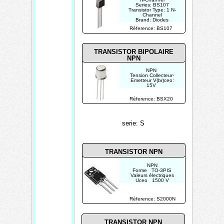
Series: BS107
Transistor Type: 1 N-
Channel
Brand: Diodes
Incorporated
Réference: BS107
TRANSISTOR BIPOLAIRE
NPN
NPN
Tension Collecteur-
Emetteur V(br)ceo:
15V
Courant de collecteur
DC: 500mA
Réference: BSX20
Dissipation de
puissance Pd: 360mW
serie: S
TRANSISTOR
NPN
NPN
Forme TO-3PIS
Valeurs électriques
Uceo 1500 V
Ic 8 A
Ptot 50 W
Réference: S2000N
TRANSISTOR NPN