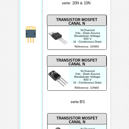
serie: 20N & 10N
TRANSISTOR MOSFET
CANAL N
N-Channel
Vds - Drain-Source
Breakdown Voltage:
500 V
Id - Continuous Drain
Current:
Réference: 20N50
20 A
Rds On - Drain-Source
Resistance: 250
mOhms
TRANSISTOR MOSFET
CANAL N
N-Channel
Vds - Drain-Source
Breakdown Voltage:
600 V
Id - Continuous Drain
Current:
Réference: 10N60
7.5 A
Rds On - Drain-Source
Resistance: 560
mOhms
serie:BS
TRANSISTOR MOSFET
CANAL N
N-Channel