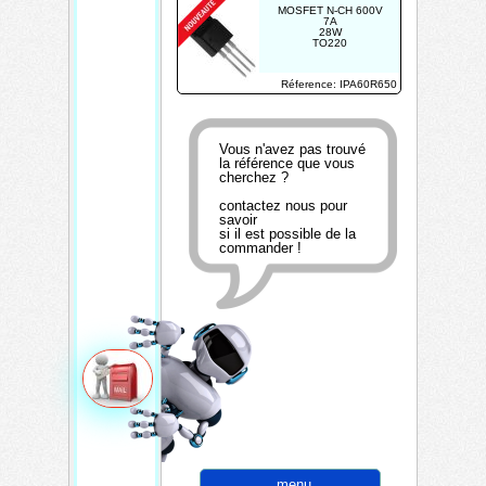
MOSFET N-CH 600V
7A
28W
TO220
Réference: IPA60R650
Vous n'avez pas trouvé
la référence que vous
cherchez ?
contactez nous pour
savoir
si il est possible de la
commander !
menu