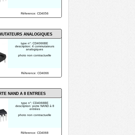
Réference: CD4056
UTATEURS ANALOGIQUES
type n°: CD4066BE
description: 4 commutateurs
analogiques
photo non contractuelle
Réference: CD4066
RTE NAND A 8 ENTREES
type n°: CD4068BE
description: porte NAND à 8
entrées
photo non contractuelle
Réference: CD4068