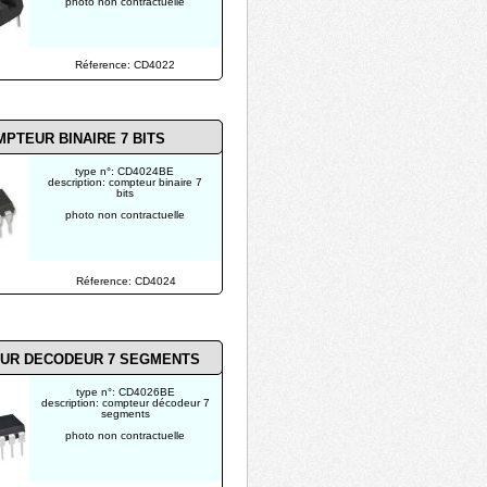
photo non contractuelle
Réference: CD4022
PTEUR BINAIRE 7 BITS
type n°: CD4024BE
description: compteur binaire 7
bits
photo non contractuelle
Réference: CD4024
UR DECODEUR 7 SEGMENTS
type n°: CD4026BE
description: compteur décodeur 7
segments
photo non contractuelle