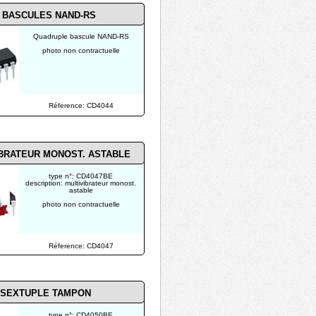
 BASCULES NAND-RS
Quadruple bascule NAND-RS
photo non contractuelle
Réference: CD4044
BRATEUR MONOST. ASTABLE
type n°: CD4047BE
description: multivibrateur monost.
astable
photo non contractuelle
Réference: CD4047
SEXTUPLE TAMPON
type n°: CD4050BE