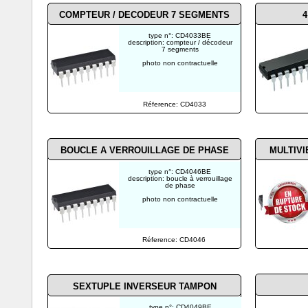
COMPTEUR / DECODEUR 7 SEGMENTS
4
type n°: CD4033BE
description: compteur / décodeur
7 segments
photo non contractuelle
Réference: CD4033
BOUCLE A VERROUILLAGE DE PHASE
MULTIVI
type n°: CD4046BE
description: boucle à verrouillage
de phase
photo non contractuelle
Réference: CD4046
SEXTUPLE INVERSEUR TAMPON
type n°: CD4049BE