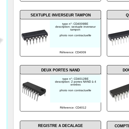
SEXTUPLE INVERSEUR TAMPON
Q
type n°: CD4009BE
description: sextuple inverseur
tampon
photo non contractuelle
Réference: CD4009
DEUX PORTES NAND
DO
type n°: CD4012BE
description: 2 portes NAND à 4
entrées
photo non contractuelle
Réference: CD4012
REGISTRE A DECALAGE
COMPTE