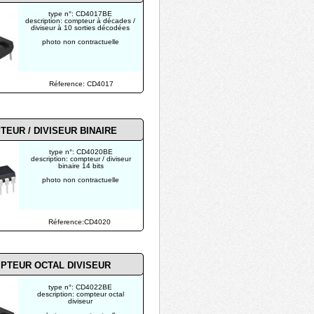
type n°: CD4017BE
description: compteur à décades /
diviseur à 10 sorties décodées
photo non contractuelle
Réference: CD4017
EUR / DIVISEUR BINAIRE
type n°: CD4020BE
description: compteur / diviseur
binaire 14 bits
photo non contractuelle
Réference:CD4020
PTEUR OCTAL DIVISEUR
type n°: CD4022BE
description: compteur octal
diviseur