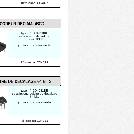
Réference: CD4026
CODEUR DECIMAL/BCD
type n°: CD4028BE
description: décodeur
décimal/BCD
photo non contractuelle
Réference: CD4028
TRE DE DECALAGE 64 BITS
type n°: CD4031BE
description: registre de décalage
64 bits
photo non contractuelle
Réference: CD4031