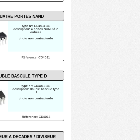
UATRE PORTES NAND
type n°: CD4011BE
description: 4 portes NAND à 2
entrées
photo non contractuelle
Réference: CD4011
UBLE BASCULE TYPE D
type n°: CD4013BE
description: double bascule type
D
photo non contractuelle
Réference: CD4013
UR A DECADES / DIVISEUR