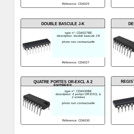
Réference: CD4025
DOUBLE BASCULE J-K
DE
type n°: CD4027BE
description: double bascule J-K
photo non contractuelle
Réference: CD4027
REGIS
QUATRE PORTES OR-EXCL A 2
ENTREES
type n°: CD4030BE
description: 4 portes OR-EXCL à
2 entrées
photo non contractuelle
Réference: CD4030