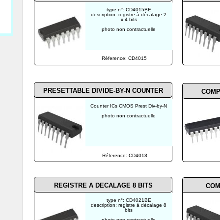
type n°: CD4015BE
description: registre à décalage 2
x 4 bits
photo non contractuelle
Réference: CD4015
PRESETTABLE DIVIDE-BY-N COUNTER
COMPT
Counter ICs CMOS Prest Div-by-N
photo non contractuelle
Réference: CD4018
REGISTRE A DECALAGE 8 BITS
COM
type n°: CD4021BE
description: registre à décalage 8
bits
photo non contractuelle