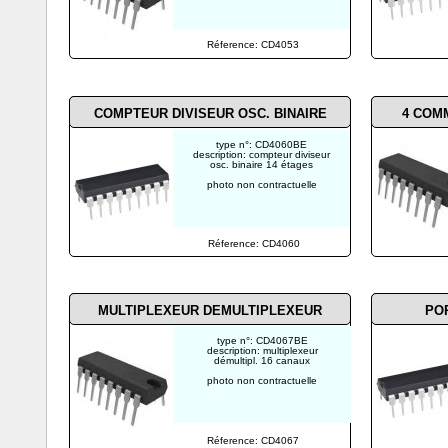
Réference: CD4053
COMPTEUR DIVISEUR OSC. BINAIRE
4
COMM
type n°: CD4060BE
description: compteur diviseur
osc. binaire 14 étages
photo non contractuelle
Réference: CD4060
MULTIPLEXEUR DEMULTIPLEXEUR
PO
type n°: CD4067BE
description: multiplexeur
démultipl. 16 canaux
photo non contractuelle
Réference: CD4067