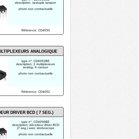
description: sextuple tampon
photo non contractuelle
Réference: CD4050
ULTIPLEXEURS ANALOGIQUE
type n°: CD4052BE
description: 2 multiplexeurs
analog. 4 canaux
photo non contractuelle
Réference: CD4052
EUR DRIVER BCD (
7 SEG.)
type n°: CD4056BE
description: décodeur driver BCD
(7 seg.) avec stroboscope
photo non contractuelle