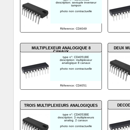
description: sextuple inverseur
tampon
photo non contractuelle
Réference: CD4049
MULTIPLEXEUR ANALOGIQUE 8
DEUX M
CANAUX
type n°: CD4051BE
description: multiplexeur
analogique 8 canaux
photo non contractuelle
Réference: CD4051
DECOD
TROIS MULTIPLEXEURS ANALOGIQUES
type n°: CD4053BE
description: 3 multiplexeurs
analog. 2 canaux
photo non contractuelle