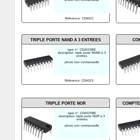
Réference: CD4021
TRIPLE PORTE NAND A 3 ENTREES
COM
type n°: CD4023BE
description: triple porte NAND à 3
entrées
photo non contractuelle
Réference: CD4023
TRIPLE PORTE NOR
COMPTE
type n°: CD4025BE
description: triple porte NOR à 3
entrées
photo non contractuelle