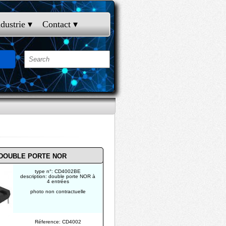
ndustrie
 ▾
Contact
 ▾
DOUBLE PORTE NOR
type n°: CD4002BE
description: double porte NOR à
4 entrées
photo non contractuelle
Réference: CD4002