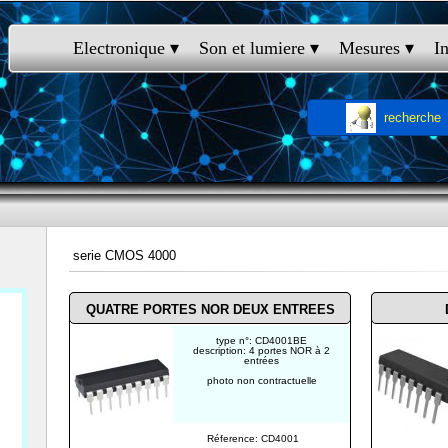
Electronique
 ▾
Son et lumiere
 ▾
Mesures
 ▾
I
recherche
serie CMOS 4000
QUATRE PORTES NOR DEUX ENTREES
type n°: CD4001BE
description: 4 portes NOR à 2
entrées
photo non contractuelle
Réference: CD4001