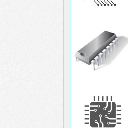
menu
header