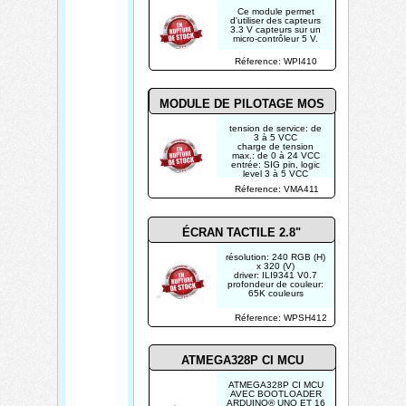
Ce module permet
d'utiliser des capteurs
3.3 V capteurs sur un
micro-contrôleur 5 V.
Réference: WPI410
MODULE DE PILOTAGE MOS
tension de service: de
3 à 5 VCC
charge de tension
max.: de 0 à 24 VCC
entrée: SIG pin, logic
level 3 à 5 VCC
courant de charge
Réference: VMA411
max.: 5 A (dissipateur
thermique requis pour
charges > 1A)
ÉCRAN TACTILE 2.8"
résolution: 240 RGB (H)
x 320 (V)
driver: ILI9341 V0.7
profondeur de couleur:
65K couleurs
Réference: WPSH412
ATMEGA328P CI MCU
ATMEGA328P CI MCU
AVEC BOOTLOADER
ARDUINO® UNO ET 16