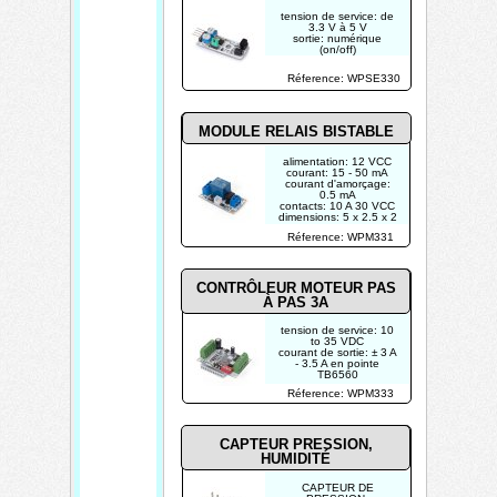
tension de service: de
3.3 V à 5 V
sortie: numérique
(on/off)
seuil de détection:
réglable par 2
Réference: WPSE330
potentiomètres
plage de détection: de
2 à 10 cm
réglage R6: fréquence
38 KHz (préréglé)
MODULE RELAIS BISTABLE
alimentation: 12 VCC
courant: 15 - 50 mA
courant d'amorçage:
0.5 mA
contacts: 10 A 30 VCC
dimensions: 5 x 2.5 x 2
cm
Réference: WPM331
CONTRÔLEUR MOTEUR PAS
À PAS 3A
tension de service: 10
to 35 VDC
courant de sortie: ± 3 A
- 3.5 A en pointe
TB6560
Réference: WPM333
CAPTEUR PRESSION,
HUMIDITÉ
CAPTEUR DE