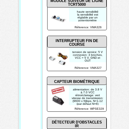
MODULE SUIVEUR DE LIGNE
TCRT5000
haute sensibilité
la sensibilité est
réglable par un
potentiomètre
tension de service: 3.3
V - 5 V
Réference: VMA326
courant de service: 20
mA
sortie de commutation
numérique (0 et 1)
INTERRUPTEUR FIN DE
COURSE
tension de service: 5 V
connexion: 3 broches,
VCC = 5 V, GND et
OUT
dimensions: 25 x 15
mm
Réference: VMA327
CAPTEUR BIOMÉTRIQUE
alimentation: de 3.8 V
à 7.0 VCC
rétroéclairage: vert
vitesse de transmission:
(9600 x N)bps, N=1-12
(par défaut N=6)
durée de capture
Réference: WPSE329
d'empreinte: capacité:
1000 utilisateurs
DÉTECTEUR D'OBSTACLES
IR