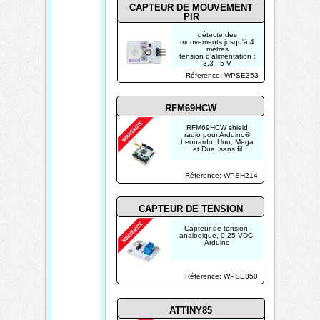
CAPTEUR DE MOUVEMENT
PIR
détecte des
mouvements jusqu'à 4
mètres
tension d'alimentation :
3,3 - 5 V
courant de
Réference: WPSE353
fonctionnement : 15 µA
RFM69HCW
RFM69HCW shield
radio pour Arduino®
Leonardo, Uno, Mega
et Due, sans fil
Réference: WPSH214
CAPTEUR DE TENSION
Capteur de tension,
analogique, 0-25 VDC,
Arduino
Réference: WPSE350
ATTINY85