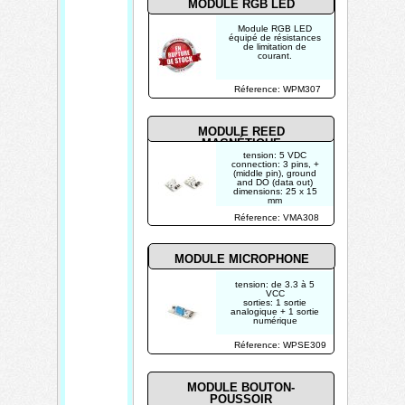
MODULE RGB LED
Module RGB LED
équipé de résistances
de limitation de
courant.
Réference: WPM307
MODULE REED
MAGNÉTIQUE
tension: 5 VDC
connection: 3 pins, +
(middle pin), ground
and DO (data out)
dimensions: 25 x 15
mm
Réference: VMA308
MODULE MICROPHONE
tension: de 3.3 à 5
VCC
sorties: 1 sortie
analogique + 1 sortie
numérique
fixation: 1 trou de
Réference: WPSE309
montage (3 mm)
2 LED: 1 LED
d'alimentation + 1 LED
de sortie
réponse en fréquence:
MODULE BOUTON-
50 Hz - 20 KHz
POUSSOIR
impédance: 2.2 kΩ