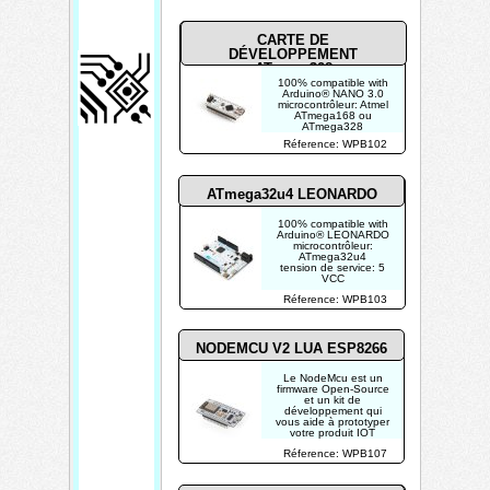
CARTE DE
DÉVELOPPEMENT
ATmega328
100% compatible with
Arduino® NANO 3.0
microcontrôleur: Atmel
ATmega168 ou
ATmega328
tension de service: 5
Réference: WPB102
VCC
ATmega32u4 LEONARDO
100% compatible with
Arduino® LEONARDO
microcontrôleur:
ATmega32u4
tension de service: 5
VCC
Réference: WPB103
NODEMCU V2 LUA ESP8266
Le NodeMcu est un
firmware Open-Source
et un kit de
développement qui
vous aide à prototyper
votre produit IOT
(Internet des Choses)
Réference: WPB107
avec quelques lignes
de script Lua.