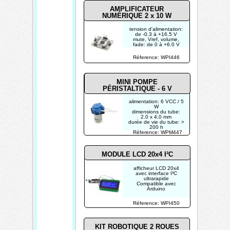
AMPLIFICATEUR
NUMÉRIQUE 2 x 10 W
tension d'alimentation:
de -0.3 à +16.5 V
mute, Vref, volume,
fade: de 0 à +6.0 V
SD: -0.3 to Vdd
RINN, RINP, LINN,
Réference: WPI446
LINP: de -0.3 à +6.0 V
puissance de sortie @
8 Ohm: 10 W
MINI POMPE
PÉRISTALTIQUE - 6 V
alimentation: 6 VCC / 5
W
dimensions du tube:
2.0 x 4.0 mm
durée de vie du tube: >
200 h
débit de la pompe: >=
Réference: WPM447
39 ml / min
MODULE LCD 20x4 I²C
afficheur LCD 20x4
avec interface I²C
ultrarapide
Compatible avec
Arduino
Réference: WPI450
KIT ROBOTIQUE 2 ROUES