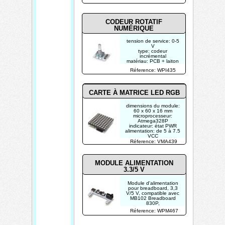
CODEUR ROTATIF
NUMÉRIQUE
tension de service: 0-5
V
type: codeur
incrémental
matériau: PCB + laiton
impulsions/tour: 20
Réference: WPI435
CARTE À MATRICE LED RGB
dimensions du module:
60 x 60 x 16 mm
microprocesseur:
Atmega328P
indicateur: état PWR
alimentation: de 5 à 7.5
VCC
Réference: VMA439
MODULE ALIMENTATION
3.3/5 V
Module d'alimentation
pour breadboard, 3,3
V/5 V, compatible avec
MB102 Breadboard
830P,
alimenté par câble
Réference: WPM467
USB-C ou prise DC