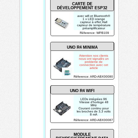
CARTE DE
DÉVELOPPEMENT ESP32
avec wifi et Bluetooth®
1 x LED orange
capteur à effet Hall
capteur de température
préamplificateur
analogique à très
Réference: WPB109
basse puissance
bouton de
réinitialisation
2 x 8 bit DACs
UNO R4 MINIMA
Attention nos clients
nous ont signalés un
probleme de
connection avec cet
article
Réference: ARD-ABX00080
UNO R4 WIFI
LEDs intégrées 96
Vitesse d'horloge 48
MHz
Courant continu pour
les broches de 3,3 volts
8 mA
Courant continu par
Réference: ARD-ABX00087
broche d'entrée/sortie 8
mA
Mémoire flash 256 kB
MODULE