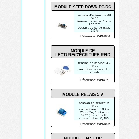
MODULE STEP DOWN DC-DC
tension d'entrée: 3 - 40
VCC
tension de sortie: 1.25 -
35 VCC
courant de sortie max.:
2.5 A
puce: LM2596S
Réference: WPM404
MODULE DE
LECTURE/D'ÉCRITURE RFID
tension de service: 3.3
VCC
courant de service: 13 -
26 mA
consommation de
courant en mode veille:
Réference: WPI405
courant en crête:
fréquence de service:
13.56 MHz
types de carte
MODULE RELAIS 5 V
supportées: RFID
tension de service: 5
VCC
courant nom.: 10 A à
250 VCA, 10 A à 30
VCC (non inductif)
contact relais: C, NO,
NC
Réference: WPM406
connexion: GND, +5
VCC, entrée (de 5 à 12
VCC)
MODULE CAPTEUR