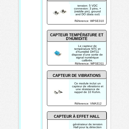
tension: 5 VDC
connexion: 3 pins, +
(middle pin), ground
and DO (data out)
dimensions: 25 x 15
mm
Réference: WPSE310
CAPTEUR
TEMPÉRATURE ET
D'HUMIDITÉ
Le capteur de
température NTC et
d'humidité DHT11
dispose d'une sortie de
signal numérique
calibrée.
Réference: WPSE311
CAPTEUR DE VIBRATIONS
Ce module inclut un
capteur de vibrations et
une résistance de
rappel de 10 Kohm.
Réference: VMA312
CAPTEUR À EFFET HALL
générateur de tension
Hall pour la détection