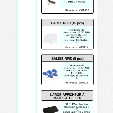
MHz CRYSTAL
Réference: VMA416
CARTE RFID (10 pcs)
fréquence de
résonance: 13.56 MHz
mémoire: 1K Byte
EEPROM
type: type ISO14443 -
A
Réference: WPI417
BALISE RFID (5 pcs)
fréquence de
résonance: 13.56 MHz
mémoire: 1K Byte
EEPROM
type: type ISO14443 -
A
température de service:
Réference: WPI418
de -10 °C à +75 °C
distance
d'identification: 0 - 5 cm
LARGE AFFICHEUR À
MATRICE DE LED
512 LEDs blanches
très lumineuses (32 x
16),
alimentation : 5 V (max.