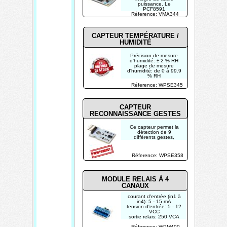
puissance. Le
PCF8591
Réference: VMA344
CAPTEUR TEMPÉRATURE /
HUMIDITÉ
Précision de mesure
d'humidité: ± 2 % RH
plage de mesure
d'humidité: de 0 à 99.9
% RH
Précision de mesure de
Réference: WPSE345
température: ± 0.5 °C
plage de température:
de -40 °C à 80 °C
CAPTEUR
RECONNAISSANCE GESTES
Ce capteur permet la
détection de 9
différents gestes,
y compris le
déplacement vers le
haut, vers le bas, vers
Réference: WPSE358
l'avant, vers l'arrière,
rotation, …
MODULE RELAIS À 4
CANAUX
courant d'entrée (in1 à
in4): 5 - 15 mA
tension d'entrée: 5 - 12
VCC
sortie relais: 250 VCA
10 A ; 30 VCC 10 A
Réference: WPM400
(non-inductive)