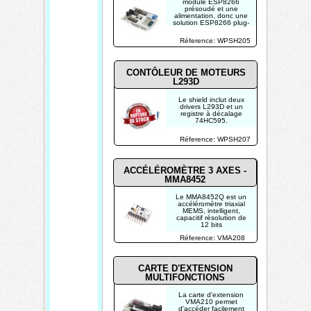
module ESP8266
présoudé et une
alimentation, donc une
solution ESP8266 plug-
and-play pour votre
Arduino
Réference: WPSH205
CONTÔLEUR DE MOTEURS
L293D
Le shield inclut deux
drivers L293D et un
registre à décalage
74HC595.
Réference: WPSH207
ACCÉLÉROMÈTRE 3 AXES -
MMA8452
Le MMA8452Q est un
accéléromètre triaxial
MEMS, intelligent,
capacitif résolution de
12 bits
Réference: VMA208
CARTE D'EXTENSION
MULTIFONCTIONS
La carte d'extension
VMA210 permet
d'accéder facilement