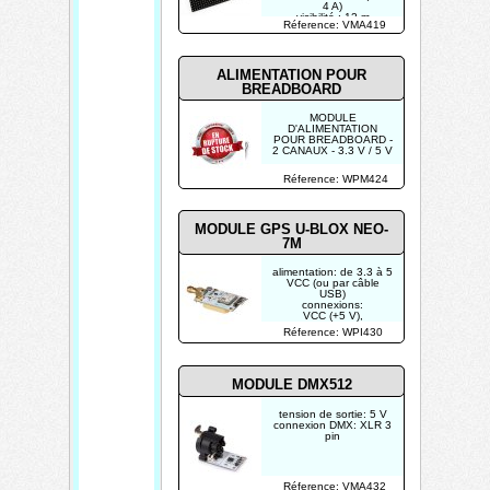
4 A)
visibilité : 12 m
Réference: VMA419
ALIMENTATION POUR
BREADBOARD
MODULE
D'ALIMENTATION
POUR BREADBOARD -
2 CANAUX - 3.3 V / 5 V
Réference: WPM424
MODULE GPS U-BLOX NEO-
7M
alimentation: de 3.3 à 5
VCC (ou par câble
USB)
connexions:
VCC (+5 V),
GND (ground), TX, RX,
Réference: WPI430
PPS
(time pulse)
débit de transfert: 9600
baud
MODULE DMX512
tension de sortie: 5 V
connexion DMX: XLR 3
pin
Réference: VMA432