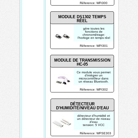
Réference: WPi300
MODULE DS1302 TEMPS
RÉEL
gère toutes les
fonctions de
chronométrage:
l'horloge en temps réel
Réference: WPI301
MODULE DE TRANSMISSION
HC-05
Ce module vous permet
d'intégrer un
microcontrôleur dans
un réseau Bluetooth.
Réference: WPI302
DÉTECTEUR
D'HUMIDITÉ/NIVEAU D'EAU
détecteur d'humidité et
un détecteur de niveau
d'eau
tension: 5 VCC
Réference: WPSE303