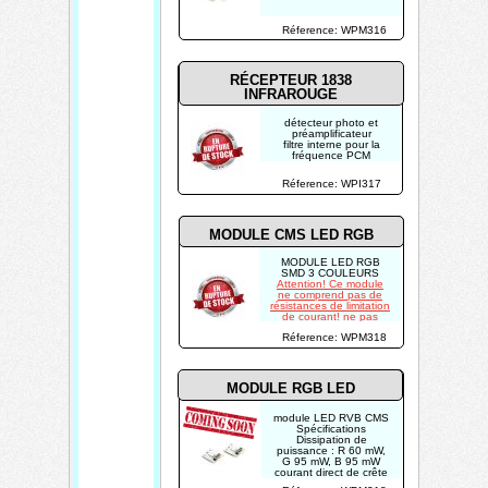
Réference: WPM316
RÉCEPTEUR 1838
INFRAROUGE
détecteur photo et
préamplificateur
filtre interne pour la
fréquence PCM
amélioration du
blindage contre les EMI
Réference: WPI317
haute immunité à la
lumière ambiante
MODULE CMS LED RGB
MODULE LED RGB
SMD 3 COULEURS
Attention! Ce module
ne comprend pas de
résistances de limitation
de courant! ne pas
connecter directement
Réference: WPM318
à 5 V.
MODULE RGB LED
module LED RVB CMS
Spécifications
Dissipation de
puissance : R 60 mW,
G 95 mW, B 95 mW
courant direct de crête
(largeur d'impulsion de