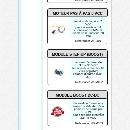
MOTEUR PAS À PAS 5 VCC
tension de service: 5
VCC
pas / révolution: 64
contrôleur: ULN2003
diamètre du moteur: 28
mm
Réference: WPI401
MODULE STEP-UP (BOOST)
tension d'entrée: de
3.5 à 35 VCC
tension de sortie: 5 - 40
VCC (réglable)
courant d'entrée max.:
3 A
courant d'entrée
Réference: WPM402
continu: 2 A
MODULE BOOST DC-DC
Ce module fournit une
tension stable de 5 V à
partir d'une seule pile
Li-Po
plage tension d'entrée:
2.5 - 5 VCC
tension de sortie: 5
Réference: WPM403
VCC
connexion: pattes à
souder