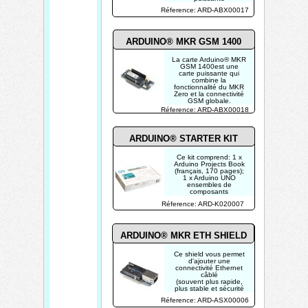
qui combine la
Réference: ARD-ABX00017
fonctionnalité du MKR
Zero et la connectivité
LoRa®.
ARDUINO® MKR GSM 1400
La carte Arduino® MKR
GSM 1400est une
carte puissante qui
combine la
fonctionnalité du MKR
Zero et la connectivité
GSM globale.
(SANS ANTENNE)
Réference: ARD-ABX00018
ARDUINO® STARTER KIT
Ce kit comprend: 1 x
Arduino Projects Book
(français, 170 pages);
1 x Arduino UNO
ensembles de
composants
Réference: ARD-K020007
ARDUINO® MKR ETH SHIELD
Ce shield vous permet
d'ajouter une
connectivité Ethernet
câblé
(souvent plus rapide,
plus stable et sécurité
qu'une connexion wifi)
Réference: ARD-ASX00006
à votre carte MKR