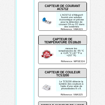
™
CAPTEUR DE COURANT
ACS712
L'ACS712 d'Allegro®
fournit une solution
économique et précise
pour la détection de
courant CA ou CC dans
des systèmes
industriels,
Réference: VMA323
CAPTEUR DE
TEMPÉRATURE DS18b20
mesure les
températures de -55 °C
à +125 °C (-67 °F à
+257 °F)
précision de ± 0.5 °C
pour des températures
Réference: WPSE324
entre -10 °C et +85 °C
résolution
programmable
de 9 à 12 bits
CAPTEUR DE COULEUR
TCS3200
Le TCS230 détecte la
lumière des couleurs à
l'aide d'une série de
photodiodes 8 x 8.
Réference: VMA325