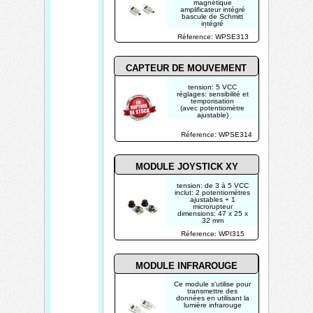
magnétique
amplificateur intégré
bascule de Schmitt
intégré
sortie à collecteur
Réference: WPSE313
ouvert
CAPTEUR DE MOUVEMENT
tension: 5 VCC
réglages: sensibilité et
temporisation
(avec potentiomètre
ajustable)
temporisation: de 3 à
200 s
Réference: WPSE314
niveau de sortie: haut =
3 V, bas = 0 V
portée max.: 7 m ( 23 ' )
MODULE JOYSTICK XY
tension: de 3 à 5 VCC
inclut: 2 potentiomètres
ajustables + 1
microrupteur
dimensions: 47 x 25 x
32 mm
Réference: WPI315
MODULE INFRAROUGE
Ce module s'utilise pour
transmettre des
données en utilisant la
lumière infrarouge