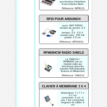
aux broches d'interface
d'une Arduino Nano
Réference: WPB210
RFID POUR ARDUINO®
puce: NXP PN532
tension de service: 3.3
V
tension: 3.3 - 5.5 V
courant max.: 150 mA
portée: 2.5 cm
Réference: WPSH211
RFM69HCW RADIO SHIELD
Le VMA214 /
RFM69HC est un
module radio qui
fonctionne dans les
bandes ISM (Industrie,
Science et Médecine)
sans licence 315, 433,
Réference: VMA214
868 et 915 MHz.
CLAVIER À MEMBRANE 3 X 4
dimensions: 7 x 7.7 x
0.1 cm
connexion: 3 col - 4
row, 7 pin connection
longueur du câble: 9
cm