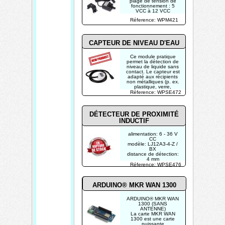
plage de tension de
fonctionnement : 5
VCC à 12 VCC
max. courant de charge
Réference: WPM421
: 0,35 A à 12 VCC
consommation
électrique : 4,2 W à 12
VCC
max. débit horizontal :
CAPTEUR DE NIVEAU D'EAU
240 L/H (63 gal/H )
Ce module pratique
permet la détection de
niveau de liquide sans
contact. Le capteur est
adapté aux récipients
non métalliques (p. ex.
plastique, verre,
céramique, etc.).
Réference: WPSE472
DÉTECTEUR DE PROXIMITÉ
INDUCTIF
alimentation: 6 - 36 V
CC
modèle: LJ12A3-4-Z /
BX
distance de détection:
4 mm
sortie: sortie NPN (ON:
Réference: WPSE476
GND / OFF: VCC)
longueur du câble: ±
110 cm
ARDUINO® MKR WAN 1300
ARDUINO® MKR WAN
1300 (SANS
ANTENNE)
La carte MKR WAN
1300 est une carte
puissante