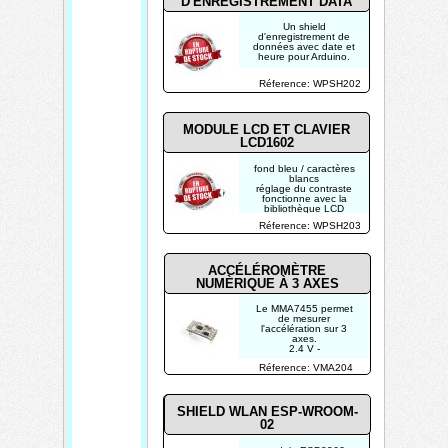
D'ENREGISTREMENT DATA
Un shield
d'enregistrement de
données avec date et
heure pour Arduino.
Réference: WPSH202
MODULE LCD ET CLAVIER
LCD1602
fond bleu / caractères
blancs
réglage du contraste
fonctionne avec la
bibliothèque LCD
Arduino en mode 4 bit
Réference: WPSH203
les boutons de
navigation (haut/bas,
gauche/droite)
n'utilisent qu'une
entrée analogique
ACCÉLÉROMÈTRE
NUMÈRIQUE À 3 AXES
Le MMA7455 permet
de mesurer
l'accélération sur 3
axes.
2.4 V -
Réference: VMA204
SHIELD WLAN ESP-WROOM-
02