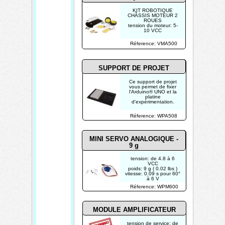
KIT ROBOTIQUE
CHÂSSIS MOTEUR 2
ROUES
tension du moteur: 5-
10 VCC
Réference: VMA500
SUPPORT DE PROJET
Ce support de projet
vous permet de fixer
l'Arduino® UNO et la
platine
d'expérimentation.
Réference: WPA508
MINI SERVO ANALOGIQUE -
9 g
tension: de 4.8 à 6
VCC
poids: 9 g ( 0.02 lbs )
vitesse: 0.09 s pour 60°
à 6 V
Réference: WPM600
MODULE AMPLIFICATEUR
tension de service: de