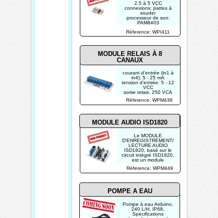
2.5 à 5 VCC
connexions: pattes à
souder
processeur de son:
PAM8403
dimensions: 23 x 16 x 2
Réference: WPI411
mm
MODULE RELAIS À 8
CANAUX
courant d'entrée (in1 à
in4): 5 - 25 mA
tension d'entrée: 5 - 12
VCC
sortie relais: 250 VCA
10 A ; 30 VCC 10 A
Réference: WPM436
(non-inductive)
dimensions: 57 x 138
mm
tension de service: 5 V
MODULE AUDIO ISD1820
Le MODULE
D'ENREGISTREMENT/
LECTURE AUDIO
ISD1820, basé sur le
circuit intégré ISD1820,
est un module
permettant
Réference: WPM449
l'enregistrement et la
lecture d'un message
vocal d'une durée
jusqu'à 20 secondes.
POMPE A EAU
Pompe à eau Arduino,
240 L/H, IP68,
Spécifications