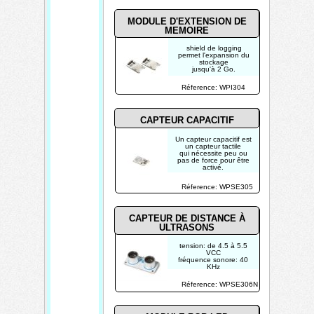
MODULE D'EXTENSION DE
MEMOIRE
shield de logging
permet l'expansion du
stockage
jusqu'à 2 Go.
Réference: WPI304
CAPTEUR CAPACITIF
Un capteur capacitif est
un capteur tactile
qui nécessite peu ou
pas de force pour être
activé.
Réference: WPSE305
CAPTEUR DE DISTANCE À
ULTRASONS
tension: de 4.5 à 5.5
VCC
fréquence sonore: 40
KHz
résolution de mesure:
0.3 cm / 0.01"
Réference: WPSE306N
angle de mesure: 15 °
courant: de10 à 40 mA