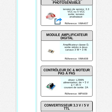
PHOTOSENSIBLE
tension de service: 3.3
VCC ou 5 VCC
sortie: tension
analogique
résistance pull-down:
10 K. , intégré
Réference: VMA407
MODULE AMPLIFICATEUR
DIGITAL
Amplificateur classe D,
sortie stéréo à deux
canaux 3 W + 3 W.
Réference: VMA408
CONTRÔLEUR DC & MOTEUR
PAS À PAS
driver: L298N
alimentation: de + 5 V
à + 35 V
courant de sortie: 2A
sortie de puissance
logique Vss: de +5 V à
Réference: WPI409
+7 V (alimentation
interne +5 V)
CONVERTISSEUR 3.3 V / 5 V
TTL