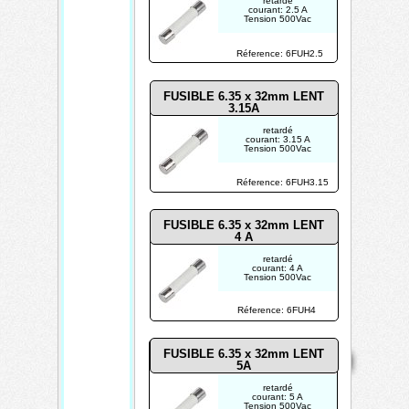
retardé
courant: 2.5 A
Tension 500Vac
Réference: 6FUH2.5
FUSIBLE 6.35 x 32mm LENT
3.15A
retardé
courant: 3.15 A
Tension 500Vac
Réference: 6FUH3.15
FUSIBLE 6.35 x 32mm LENT
4
A
retardé
courant: 4 A
Tension 500Vac
Réference: 6FUH4
Mentions
Home
Contact
FUSIBLE 6.35 x 32mm LENT
Copyright 2026
légales
Mis à jour le
5A
10/08/2026
retardé
courant: 5 A
Créé par
Tension 500Vac