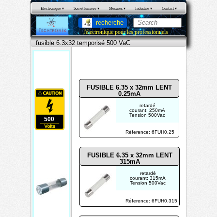
Electronique
 ▾
Son et lumiere
 ▾
Mesures
 ▾
Industrie
 ▾
Contact
 ▾
recherche
l'électronique pour les professionnels
fusible 6.3x32 temporisé 500 VaC
fusible
6.3x32
temporisé
50
500 VaC
0
FUSIBLE 6.35 x 32mm LENT
0.25mA
retardé
courant: 250mA
Tension 500Vac
500
Réference: 6FUH0.25
Fusi
FUSIBLE 6.35 x 32mm LENT
315mA
ble
retardé
6.3x
courant: 315mA
Tension 500Vac
32
tem
Réference: 6FUH0.315
pori