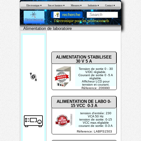
Electronique
 ▾
Son et lumiere
 ▾
Mesures
 ▾
Industrie
 ▾
Contact
 ▾
recherche
l'électronique pour les professionnels
Alimentation de laboratoire
Alimentati
on de
laboratoire
ALIMENTATION STABILISEE
30 V 5 A
Tension de sortie 0 - 30
V/DC réglable.
Courant de sortie 0 -5 A
Ali
réglable.
Afficheur LCD pour
men
tension et courant.
Protection contre les
Réference: 206990
courts-circuits.
tatio
n de
ALIMENTATION DE LABO 0-
15 VCC 0-3 A
labo
tension d'entrée: 230
rato
VCA 50 Hz
tension de sortie: 0-15
ire
VCC max.réglable
courant de sortie: 0-3 A
max. réglable
Réference: LABPS1503
tension d'ondulation: 1
mV
altitude: max. 2000 m