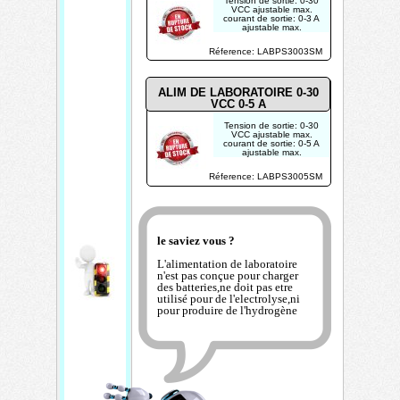
Tension de sortie: 0-30
VCC ajustable max.
courant de sortie: 0-3 A
ajustable max.
tension d'ondulation:
200 mVp-p
Réference: LABPS3003SM
écran LCD de voltage
et de courant
ALIM DE LABORATOIRE 0-30
VCC 0-5 A
Tension de sortie: 0-30
VCC ajustable max.
courant de sortie: 0-5 A
ajustable max.
tension d'ondulation:
200 mVp-p
Réference: LABPS3005SM
écran LCD de voltage
et de courant
le saviez vous ?
L'alimentation de laboratoire
n'est pas conçue pour charger
des batteries,ne doit pas etre
utilisé pour de l'electrolyse,ni
pour produire de l'hydrogène