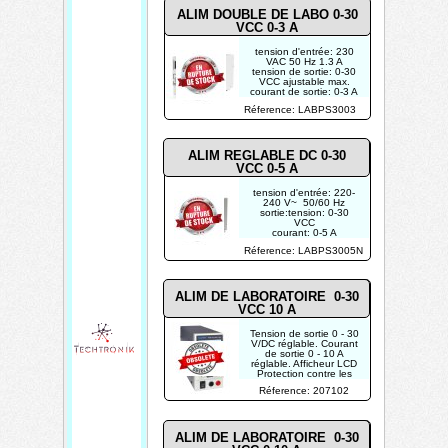
ALIM DOUBLE DE LABO 0-30
VCC 0-3 A
tension d'entrée: 230
VAC 50 Hz 1.3 A
tension de sortie: 0-30
VCC ajustable max.
courant de sortie: 0-3 A
ajustable max.
Réference: LABPS3003
tension d'ondulation: 1
mV
ALIM REGLABLE DC 0-30
VCC 0-5 A
tension d'entrée: 220-
240 V~ 50/60 Hz
sortie:tension: 0-30
VCC
courant: 0-5 A
puissance: max. 150 W
Réference: LABPS3005N
ALIM DE LABORATOIRE 0-30
VCC 10 A
Tension de sortie 0 - 30
V/DC réglable. Courant
de sortie 0 - 10 A
réglable. Afficheur LCD
Protection contre les
courts-circuits.
Réference: 207102
ALIM DE LABORATOIRE 0-30