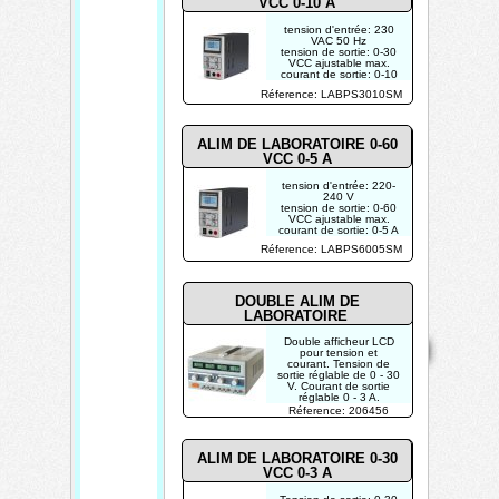
VCC 0-10 A
tension d'entrée: 230
VAC 50 Hz
tension de sortie: 0-30
VCC ajustable max.
courant de sortie: 0-10
A ajustable max.
Réference: LABPS3010SM
ALIM DE LABORATOIRE 0-60
VCC 0-5 A
tension d'entrée: 220-
240 V
tension de sortie: 0-60
VCC ajustable max.
courant de sortie: 0-5 A
ajustable max.
Réference: LABPS6005SM
puissance de sortie:
300 W
DOUBLE ALIM DE
LABORATOIRE
Mentions
Home
Contact
Copyright 2026
Double afficheur LCD
légales
pour tension et
Mis à jour le
courant. Tension de
08/08/2026
sortie réglable de 0 - 30
V. Courant de sortie
Créé par
réglable 0 - 3 A.
Protection contre les
Réference: 206456
TECHTRONIK
courts-circuits.Tension
de sortie 5 V fixe
ALIM DE LABORATOIRE 0-30
VCC 0-3 A