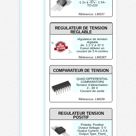
-1.2v à -37v - 1.5A -
TO-220
Réference: LM337
REGULATEUR DE TENSION
REGLABLE
régulateur de tension
réglable
de. 1.2 V à 32 V.
Il peut délivrer un
courant de 5 A continu
(7 A max).
Réference: LM338T
COMPARATEUR DE TENSION
QUAD DIFFERENTIAL
COMPARATORS
Tension d'alimentation:
2...36 V
Courant de sortie
permanent: 20 mA
Tension Offset d'entrée
Réference: LM339
max.: 5 mV
REGULATEUR TENSION
POSITIF
Polarity: Positive
Output Voltage: 5 V
Output Current: 1.5 A
Output Type: Fixed