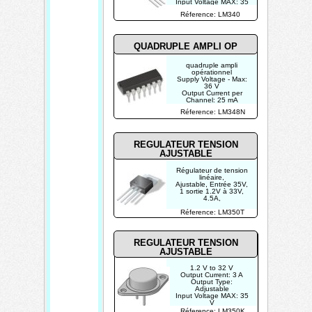
Input Voltage MAX: 35
V
Réference: LM340
Input Voltage MIN: 7.5
V
QUADRUPLE AMPLI OP
quadruple ampli
opérationnel
Supply Voltage - Max:
36 V
Output Current per
Channel: 25 mA
Vos - Input Offset
Réference: LM348N
Voltage: 6 mV
Supply Voltage - Min: 8
V
REGULATEUR TENSION
AJUSTABLE
Régulateur de tension
linéaire,
Ajustable, Entrée 35V,
1 sortie 1.2V à 33V,
4.5A,
Réference: LM350T
REGULATEUR TENSION
AJUSTABLE
1.2 V to 32 V
Output Current: 3 A
Output Type:
Adjustable
Input Voltage MAX: 35
V
Input Voltage MIN: 4.2
Réference: LM350K