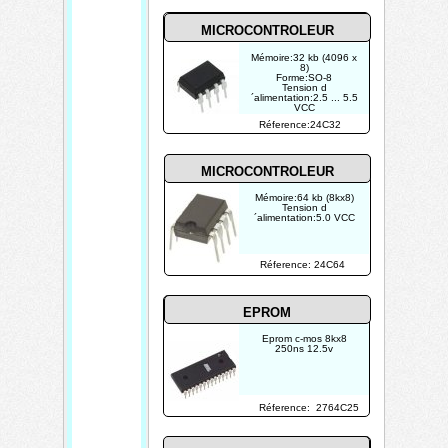
MICROCONTROLEUR
Mémoire:32 kb (4096 x
8)
Forme:SO-8
Tension d
´alimentation:2.5 ... 5.5
VCC
Réference:24C32
MICROCONTROLEUR
Mémoire:64 kb (8kx8)
Tension d
´alimentation:5.0 VCC
Réference: 24C64
EPROM
Eprom c-mos 8kx8
250ns 12.5v
Réference: 2764C25