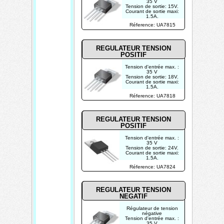
35 V
Tension de sortie: 15V.
Courant de sortie maxi:
1.5A.
Tolérance: 4%
Réference: UA7815
REGULATEUR TENSION
POSITIF
Tension d'entrée max. :
35 V
Tension de sortie: 18V.
Courant de sortie maxi:
1.5A.
Tolérance: 4%
Réference: UA7818
REGULATEUR TENSION
POSITIF
Tension d'entrée max. :
35 V
Tension de sortie: 24V.
Courant de sortie maxi:
1.5A.
Tolérance: 4%
Réference: UA7824
REGULATEUR TENSION
NEGATIF
Régulateur de tension
négative
Tension d'entrée max. :
35 V