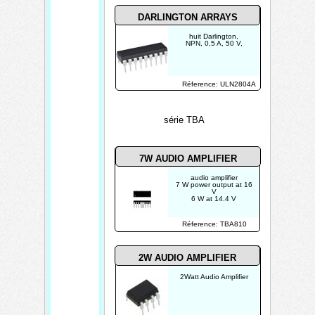
DARLINGTON ARRAYS
huit Darlington,
NPN, 0,5 A, 50 V,
Réference: ULN2804A
série TBA
7W AUDIO AMPLIFIER
audio amplifier
7 W power output at 16
V
6 W at 14.4 V
Réference: TBA810
2W AUDIO AMPLIFIER
2Watt Audio Amplifier