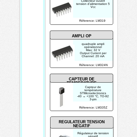
Collecteur ouvert
tension d'alimentation 5
Vcc
Réference: LM319
AMPLI OP
quadruple ampli
opérationnel
Max: 32 V
Output Current per
Channel: 20 mA
Réference: LM324N
CAPTEUR DE
TEMPERATURE
Capteur de
température
STMicroelectronics
-40 → +100 °C, TO-92
3-pin
Réference: LM335Z
REGULATEUR TENSION
NEGATIF
Régulateur de tension
négatif