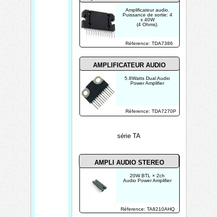
Amplificateur audio.
Puissance de sortie: 4
x 40W
(4 Ohms).
Réference: TDA7386
AMPLIFICATEUR AUDIO
5.8Watts Dual Audio
Power Amplifier
Réference: TDA7270P
série TA
AMPLI AUDIO STEREO
20W BTL × 2ch
Audio Power Amplifier
Réference: TA8210AHQ