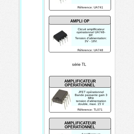
Réference: UA741
AMPLI OP
Circuit amplificateur
opérationnel UA748-
8P.
Tension d'alimentation:
3V - 18V.
Réference: UA748
série TL
AMPLIFICATEUR
OPÉRATIONNEL
JFET opérationnel
Bande passante gain 3
MHz
tension d'alimentation
double, maxi. 15 V
Réference: TL071
AMPLIFICATEUR
OPÉRATIONNEL