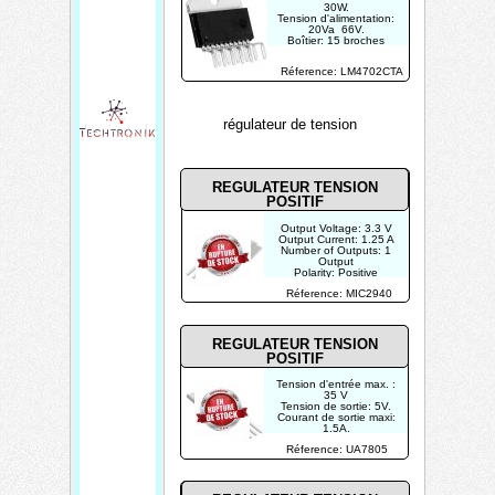
30W.
Tension d'alimentation:
20Va 66V.
Boîtier: 15 broches
Réference: LM4702CTA
régulateur de tension
REGULATEUR TENSION
POSITIF
Output Voltage: 3.3 V
Output Current: 1.25 A
Number of Outputs: 1
Output
Polarity: Positive
Input Voltage MAX: 26
Réference: MIC2940
V
Input Voltage MIN: 2 V
REGULATEUR TENSION
POSITIF
Tension d'entrée max. :
35 V
Tension de sortie: 5V.
Courant de sortie maxi:
1.5A.
Tolérance: 4%
Réference: UA7805