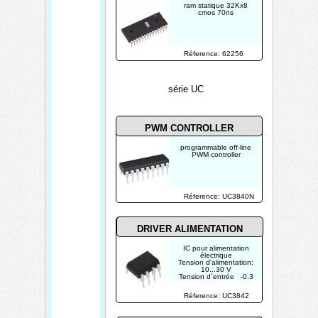
ram statique 32Kx8
cmos 70ns
Réference: 62256
série UC
PWM CONTROLLER
programmable off-line
PWM controller
Réference: UC3840N
DRIVER ALIMENTATION
IC pour alimentation
électrique
Tension d'alimentation:
10...30 V
Tension d´entrée -0.3
... +6.3 VCC
Tension de sortie 5.00
Réference: UC3842
VCC
Courant de sortie ±1 A