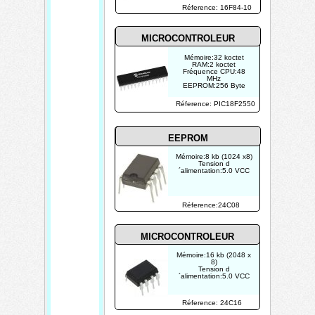
Réference: 16F84-10
MICROCONTROLEUR
Mémoire:32 koctet
RAM:2 koctet
Fréquence CPU:48
MHz
EEPROM:256 Byte
Réference: PIC18F2550
EEPROM
Mémoire:8 kb (1024 x8)
Tension d
´alimentation:5.0 VCC
Réference:24C08
MICROCONTROLEUR
Mémoire:16 kb (2048 x
8)
Tension d
´alimentation:5.0 VCC
Réference: 24C16