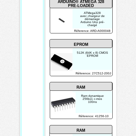
ARDUINO® ATMEGA 328
PRE-LOADED
ATMega328
avec chargeur de
démarrage
Arduino Uno pré-
chargé
Réference: ARD-A000048
EPROM
512K (64K x 8) CMOS
EPROM
Réference: 27C512-200J
RAM
Ram dynamique
256kx1 c-mos
100ns
Réference: 41256-10
RAM