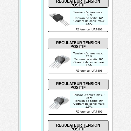
REGULATEUR TENSION
POSITIF
Tension d'entrée max. :
35 V
Tension de sortie: 6V.
Courant de sortie maxi:
1.5A.
Tolérance: 4%
Réference: UA7806
REGULATEUR TENSION
POSITIF
Tension d'entrée max. :
35 V
Tension de sortie: 8V.
Courant de sortie maxi:
1.5A.
Tolérance: 4%
Réference: UA7808
REGULATEUR TENSION
POSITIF
Tension d'entrée max. :
35 V
Tension de sortie: 9V.
Courant de sortie maxi:
1.5A.
Tolérance: 4%
Réference: UA7809
REGULATEUR TENSION
POSITIF