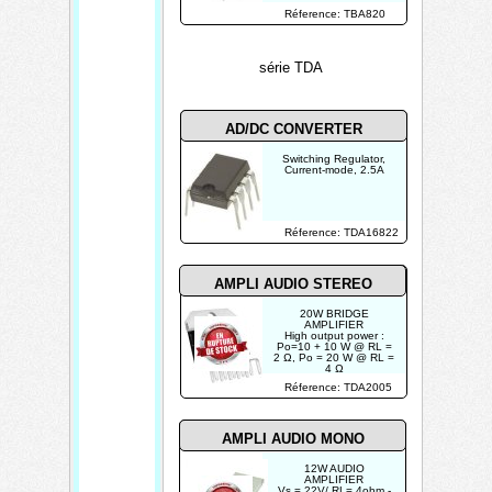
Réference: TBA820
série TDA
AD/DC CONVERTER
Switching Regulator,
Current-mode, 2.5A
Réference: TDA16822
AMPLI AUDIO STEREO
20W BRIDGE
AMPLIFIER
High output power :
Po=10 + 10 W @ RL =
2 Ω, Po = 20 W @ RL =
4 Ω
Operating voltage
Réference: TDA2005
range: +8 to +18V
3.5AMP
AMPLI AUDIO MONO
12W AUDIO
AMPLIFIER
Vs = 22V/ RL= 4ohm -