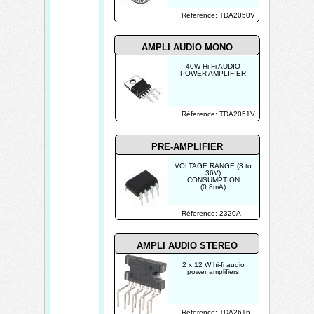
Réference: TDA2050V
AMPLI AUDIO MONO
40W Hi-Fi AUDIO
POWER AMPLIFIER
Réference: TDA2051V
PRE-AMPLIFIER
VOLTAGE RANGE (3 to
36V)
CONSUMPTION
(0.8mA)
Réference: 2320A
AMPLI AUDIO STEREO
2 x 12 W hi-fi audio
power amplifiers
Réference: TDA2616