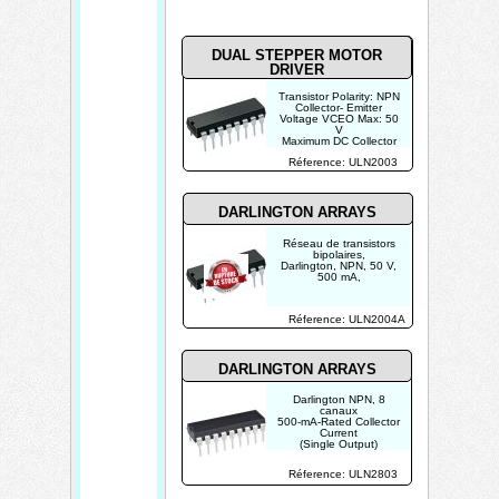
DUAL STEPPER MOTOR
DRIVER
Transistor Polarity: NPN
Collector- Emitter
Voltage VCEO Max: 50
V
Maximum DC Collector
Current: 0.5 A
Réference: ULN2003
DARLINGTON ARRAYS
Réseau de transistors
bipolaires,
Darlington, NPN, 50 V,
500 mA,
Réference: ULN2004A
DARLINGTON ARRAYS
Darlington NPN, 8
canaux
500-mA-Rated Collector
Current
(Single Output)
High-Voltage Outputs:
50 V
Réference: ULN2803