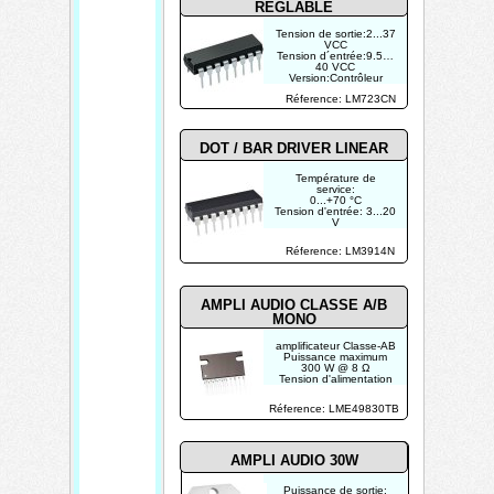
REGLABLE
Tension de sortie:2...37
VCC
Tension d´entrée:9.5…
40 VCC
Version:Contrôleur
positif/Contrôleur
Réference: LM723CN
négatif
Courant de sortie:0.15
A
Tension d
´alimentation:9.5…40
DOT / BAR DRIVER LINEAR
VCC
Température de
service:
0...+70 °C
Tension d'entrée: 3...20
V
Nombre de LEDs en
série: 10 Série
Réference: LM3914N
AMPLI AUDIO CLASSE A/B
MONO
amplificateur Classe-AB
Puissance maximum
300 W @ 8 Ω
Tension d'alimentation
symétrique typique ±24
V, ±28 V
Réference: LME49830TB
AMPLI AUDIO 30W
Puissance de sortie: