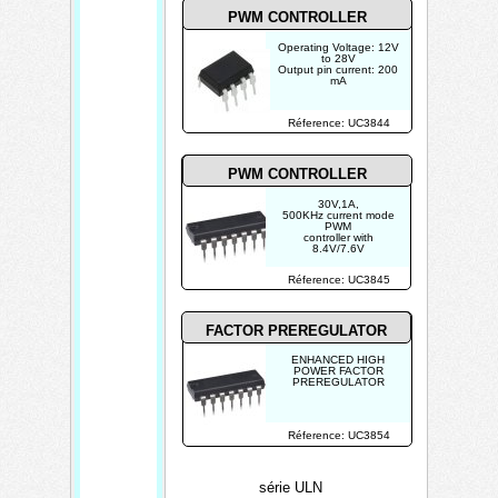
PWM CONTROLLER
Operating Voltage: 12V
to 28V
Output pin current: 200
mA
Réference: UC3844
PWM CONTROLLER
30V,1A,
500KHz current mode
PWM
controller with
8.4V/7.6V
Réference: UC3845
FACTOR PREREGULATOR
ENHANCED HIGH
POWER FACTOR
PREREGULATOR
Réference: UC3854
série ULN