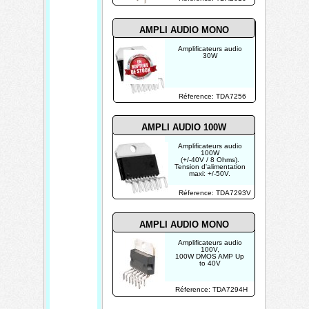
AMPLI AUDIO MONO
Amplificateurs audio
30W
Réference: TDA7256
AMPLI AUDIO 100W
Amplificateurs audio
100W
(+/-40V / 8 Ohms).
Tension d'alimentation
maxi: +/-50V.
Réference: TDA7293V
AMPLI AUDIO MONO
Amplificateurs audio
100V,
100W DMOS AMP Up
to 40V
Réference: TDA7294H