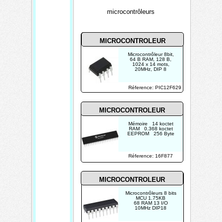
microcontrôleurs
MICROCONTROLEUR
Microcontrôleur 8bit,
64 B RAM, 128 B,
1024 x 14 mots,
20MHz, DIP 8
Réference: PIC12F629
MICROCONTROLEUR
Mémoire 14 koctet
RAM 0.368 koctet
EEPROM 256 Byte
Réference: 16F877
MICROCONTROLEUR
Microcontrôleurs 8 bits
MCU 1.75KB
68 RAM 13 I/O
10MHz DIP18