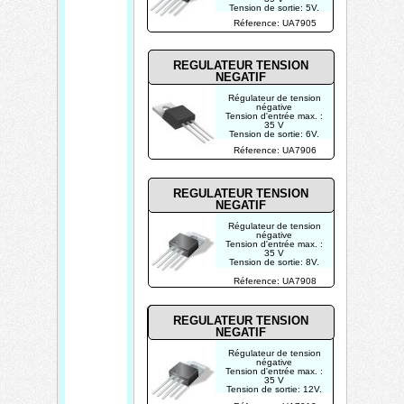
Tension de sortie: 5V.
Courant de sortie maxi:
Réference: UA7905
1.5A.
REGULATEUR TENSION
NEGATIF
Régulateur de tension
négative
Tension d'entrée max. :
35 V
Tension de sortie: 6V.
Courant de sortie maxi:
Réference: UA7906
1.5A.
REGULATEUR TENSION
NEGATIF
Régulateur de tension
négative
Tension d'entrée max. :
35 V
Tension de sortie: 8V.
Courant de sortie maxi:
1.5A.
Réference: UA7908
REGULATEUR TENSION
NEGATIF
Régulateur de tension
négative
Tension d'entrée max. :
35 V
Tension de sortie: 12V.
Courant de sortie maxi: