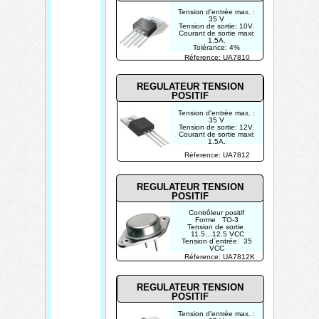
Tension d'entrée max. :
35 V
Tension de sortie: 10V.
Courant de sortie maxi:
1.5A.
Tolérance: 4%
Réference: UA7810
REGULATEUR TENSION
POSITIF
Tension d'entrée max. :
35 V
Tension de sortie: 12V.
Courant de sortie maxi:
1.5A.
Tolérance: 4%
Réference: UA7812
REGULATEUR TENSION
POSITIF
Contrôleur positif
Forme TO-3
Tension de sortie
11.5…12.5 VCC
Tension d´entrée 35
VCC
Courant de sortie 1.5
Réference: UA7812K
A
Tension d´alimentation
35 VCC
REGULATEUR TENSION
POSITIF
Tension d'entrée max. :