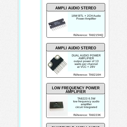
AMPLI AUDIO STEREO
18W BTL × 2CH Audio
Power Amplifier
Réference: TA8215HQ
AMPLI AUDIO STEREO
DUAL AUDIO POWER
AMPLIFIER
output power of 13
watts per channel
at VCC = 28V
Réference: TA8216H
LOW FREQUENCY POWER
AMPLIFIER
TA8223 6.5W
low frequency audio
amplifier
circuit Integrated
Réference: TA8223K