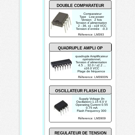
DOUBLE COMPARATEUR
Comparateur
Type Low power
Version 2 fois
Tension d´alimentation
2 - 36, ±1 - ±18 VCC
Tension d´entrée -0.3
- 36 VCC
Réference: LM393
QUADRUPLE AMPLI OP
quadruple Amplificateur
opérationnel,
Tension d´alimentation
4.5 ... 32.0 / ±2.2 ...
±16.0 VCC
Plage de fréquence
2.5 MHz
Réference: LM3900N
Vitesse de montée
0.5 V/µ sec
Courant d´entrée 0.02
A
OSCILLATEUR FLASH LED
Supply Voltage (In
Oscillation) 1.15 6.0 V
Operating Current 0.55
0.75 mA
Flash Frequency 300
mF, 5% Capacitor 0.65
1.0 1.3 Hz
Réference: LM3909
REGULATEUR DE TENSION