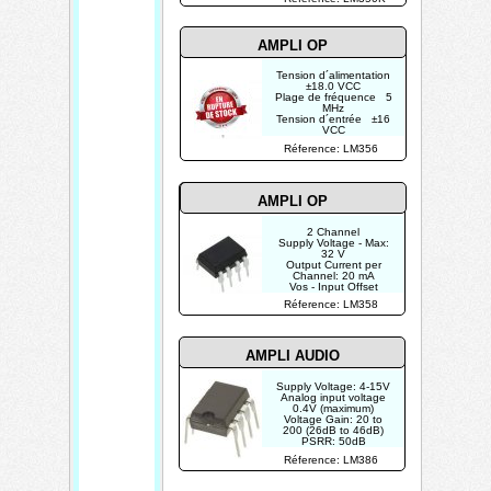
V
AMPLI OP
Tension d´alimentation
±18.0 VCC
Plage de fréquence 5
MHz
Tension d´entrée ±16
VCC
Tension de sortie ±10
Réference: LM356
... ±12 VCC
AMPLI OP
2 Channel
Supply Voltage - Max:
32 V
Output Current per
Channel: 20 mA
Vos - Input Offset
Voltage: 7 mV
Réference: LM358
AMPLI AUDIO
Supply Voltage: 4-15V
Analog input voltage
0.4V (maximum)
Voltage Gain: 20 to
200 (26dB to 46dB)
PSRR: 50dB
Speaker impedance 4Ω
Réference: LM386