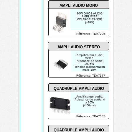
AMPLI AUDIO MONO
80W DMOS AUDIO
AMPLIFIER
VOLTAGE RANGE
(±40V)
Réference: TDA7295
AMPLI AUDIO STEREO
Amplificateur audio
stéréo.
Puissance de sortie:
2x35W.
Tension d'alimentation
maxi: 18V.
Réference: TDA7377
QUADRUPLE AMPLI AUDIO
Amplificateur audio.
Puissance de sortie: 4
x 30W
(4 Ohms).
Réference: TDA7385
QUADRUPLE AMPLI AUDIO