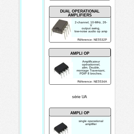
DUAL OPERATIONAL
AMPLIFIERS
2-channel, 10-MHz, 26-
V
output swing,
low-noise audio op amp
Réference: NE5532P
AMPLI OP
Amplificateur
opérationnel,
alim. Double,
montage Traversant,
PDIP 8 broches.
Réference: NE5534A
série UA
AMPLI OP
single operational
amplifier