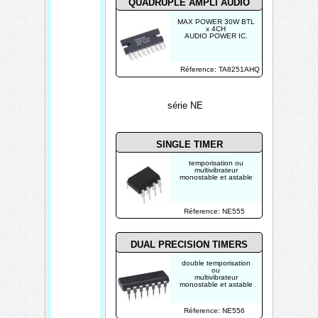
QUADRUPLE AMPLI AUDIO
MAX POWER 30W BTL
x 4CH
AUDIO POWER IC.
Réference: TA8251AHQ
série NE
SINGLE TIMER
temporisation ou
multivibrateur
monostable et astable
Réference: NE555
DUAL PRECISION TIMERS
double temporisation
ou
multivibrateur
monostable et astable
Réference: NE556