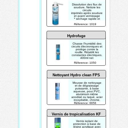
Dissolution des flux de
soudure. Nettoie les
circuits
imprimés après soudure
et avant vernissage
* séchage rapide et
sans trace
Réference: 1019
* sans danger pour les
composants et les
marquages
400ml net
Hydrofuge
Chasse l'humidité des
circuits électroniques et
protège contre la
rouille. Rétablit les
constantes électriques.
400ml net
Réference: 1050
Nettoyant Hydro clean FPS
Mousse de nettoyage
et de dégraissage
puissante, à base
aqueuse, pour PVC,
aluminium même
anodisé ou laqué, acier
inoxydable, chrome.
Réference: 6656
Vernis de tropicalisation KF
1282
Vernis isolant de
protection à base de
résine acrylique avec