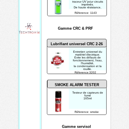
traceur UV pour circuits
imprimés.
De haute résistance,
utilisable en
Réference: 1143
environnement
agressif (aéronautique,
marine, armement).
Gamme CRC & PRF
Lubrifiant universel CRC 2-26
Entretien universel du
matériel électrique.
Evite les défauts de
fonctionnement, l'eau,
l'humidité,
la condensation et la
rouille.
Réference:3202
SMOKE ALARM TESTER
Testeur de capteurs de
fumé
165ml
Réference: smoke
Gamme servisol