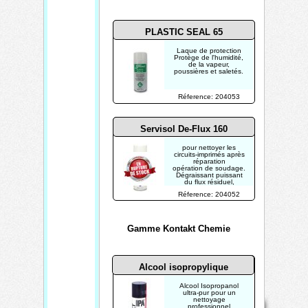
PLASTIC SEAL 65
Laque de protection
Protège de l'humidité,
de la vapeur,
poussières et saletés.
Réference: 204053
Servisol De-Flux 160
pour nettoyer les
circuits-imprimés après
réparation
opération de soudage.
Dégraissant puissant
du flux résiduel,
évaporation rapide
Réference: 204052
sans résidus.
Gamme Kontakt Chemie
Alcool isopropylique
Alcool Isopropanol
Mentions
ultra-pur pour un
Home
Contact
nettoyage
Copyright 2026
légales
professionnel