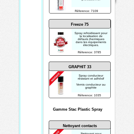
Mis à jour le
07/08/2026
Réference: 7109
Créé par
TECHTRONIK
Freeze 75
Spray refroidissant pour
la localisation de
défauts thermiques
dans les équipements
électriques.
Réference: 3785
GRAPHIT 33
Spray conducteur
résistant et adhésif
Vernis conducteur au
graphite
Réference: 1035
Gamme Stac Plastic Spray
Nettoyant contacts
Nettoyant pour