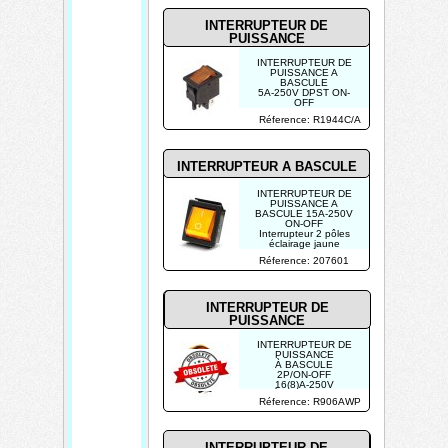
INTERRUPTEUR DE
PUISSANCE
INTERRUPTEUR DE
PUISSANCE A
BASCULE
5A-250V DPST ON-
OFF
AVEC TEMOIN NEON
Réference: R1944C/A
ORANGE
INTERRUPTEUR A BASCULE
INTERRUPTEUR DE
PUISSANCE A
BASCULE 15A-250V
ON-OFF
Interrupteur 2 pôles
éclairage jaune
Réference: 207601
INTERRUPTEUR DE
PUISSANCE
INTERRUPTEUR DE
PUISSANCE
À BASCULE
2P/ON-OFF
16(8)A-250V
RÉSISTANT AUX
Réference: R906AWP
ÉCLABOUSSURES
INTERRUPTEUR DE