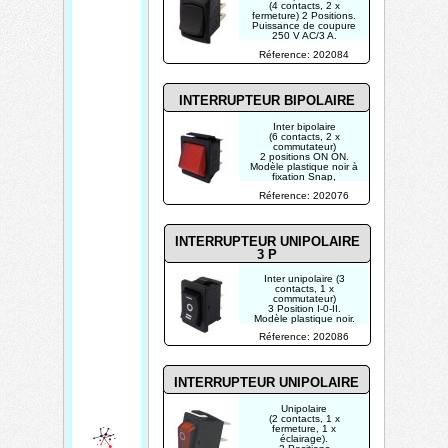
(4 contacts, 2 x
fermeture) 2 Positions.
Puissance de coupure
250 V AC/3 A.
Réference: 202084
INTERRUPTEUR BIPOLAIRE
Inter bipolaire
(6 contacts, 2 x
commutateur)
2 positions ON ON.
Modèle plastique noir à
fixation Snap,
interrupteur rouge.
Réference: 202076
Puissance de coupure
250 V AC/15 A.
INTERRUPTEUR UNIPOLAIRE
3 P
Inter unipolaire (3
contacts, 1 x
commutateur)
3 Position I-0-II.
Modèle plastique noir.
Fixation Snap.
Réference: 202086
Puissance de coupure
250 V AC/3 A.
INTERRUPTEUR UNIPOLAIRE
Unipolaire
(2 contacts, 1 x
fermeture, 1 x
éclairage).