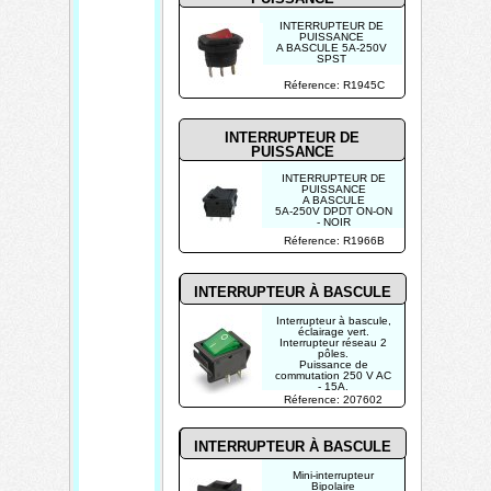
INTERRUPTEUR DE
PUISSANCE
A BASCULE 5A-250V
SPST
ON-OFF - AVEC
TEMOIN NEON
Réference: R1945C
ROUGE
INTERRUPTEUR DE
PUISSANCE
INTERRUPTEUR DE
PUISSANCE
A BASCULE
5A-250V DPDT ON-ON
- NOIR
Réference: R1966B
INTERRUPTEUR À BASCULE
Interrupteur à bascule,
éclairage vert.
Interrupteur réseau 2
pôles.
Puissance de
commutation 250 V AC
- 15A.
Réference: 207602
INTERRUPTEUR À BASCULE
Mini-interrupteur
Bipolaire