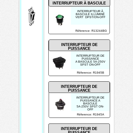
INTERRUPTEUR À BASCULE
e
u
INTERRUPTEUR À
BASCULE ILLUMINÉ
VERT DPST/ON-OFF
r
à
Réference: R13244BG
b
a
INTERRUPTEUR DE
s
PUISSANCE
c
INTERRUPTEUR DE
PUISSANCE
u
A BASCULE 5A-250V
SPST ON-OFF
l
Réference: R1945B
e
INTERRUPTEUR DE
PUISSANCE
INTERRUPTEUR DE
PUISSANCE A
BASCULE
5A-250V SPST ON-
OFF
AVEC LED ROUGE
Réference: R1945A
avec LED rouge de 2V
à 10mA
(utilisez une résistance
de limitation de
courant)
INTERRUPTEUR DE
PUISSANCE