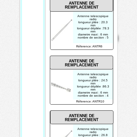
ANTENNE DE
REMPLACEMENT
Antenne telescopique
radio
longueur pliée : 20.3
mm
longueur dépliée :78.3
mm
Mentions
Home
Contact
diametre maxi : 6 mm
Copyright 2026
légales
nombre de section : 5
Mis à jour le
08/08/2026
Réference: ANTR6
Créé par
TECHTRONIK
ANTENNE DE
REMPLACEMENT
Antenne telescopique
radio
longueur pliée : 24.5
mm
longueur dépliée :86.3
mm
diametre maxi : 6 mm
nombre de section : 4
Réference: ANTR10
ANTENNE DE
REMPLACEMENT
Antenne telescopique
radio
longueur pliée : 26.8