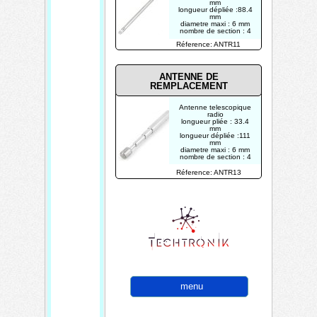
mm
longueur dépliée :88.4
mm
diametre maxi : 6 mm
nombre de section : 4
Réference: ANTR11
ANTENNE DE
REMPLACEMENT
Antenne telescopique
radio
longueur pliée : 33.4
mm
longueur dépliée :111
mm
diametre maxi : 6 mm
nombre de section : 4
Réference: ANTR13
menu