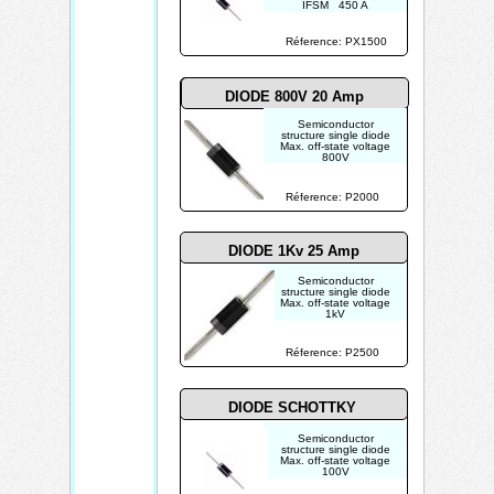
IFSM 450 A
Réference: PX1500
DIODE 800V 20 Amp
Semiconductor
structure single diode
Max. off-state voltage
800V
Load current 20A
Max. load current 100A
Réference: P2000
DIODE 1Kv 25 Amp
Semiconductor
structure single diode
Max. off-state voltage
1kV
Load current 25A
Max. load current 100A
Réference: P2500
DIODE SCHOTTKY
Semiconductor
structure single diode
Max. off-state voltage
100V
Load current 5A
Power dissipation 5W