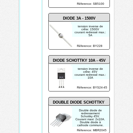
Réference: SB5100
DIODE 3A - 1500V
tension inverse de
crête: 1500V
courant redressé max.:
5A
courant direct de crête
répétitif: -
courant inverse max.
Réference: BY228
(25°C): 5µA
tension directe max.:
1.5V
DIODE SCHOTTKY 10A - 45V
tension inverse de
crête: 45V
courant redressé max.:
10A
courant direct de crête
répétif: -
courant inverse max.
Réference: BYS24-45
(25°C): -
tension directe max.:
0.55V
DOUBLE DIODE SCHOTTKY
Double diode de
redressement
Schottky 45V.
Courant maxi: 2x10A.
Double diode à
cathode commune.
Réference: MBR2045