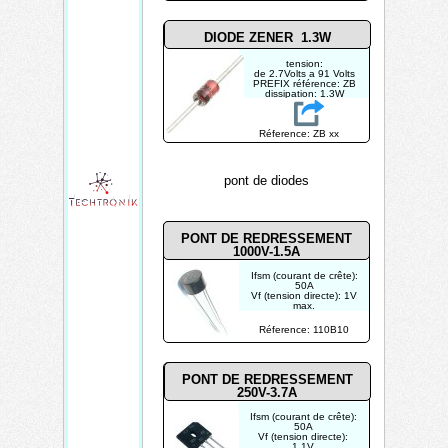
DIODE ZENER 1.3W
tension:
de 2.7Volts a 91 Volts
PREFIX référence: ZB
dissipation: 1.3W
tolérance: 5%
Réference: ZB xx
pont de diodes
PONT DE REDRESSEMENT
1000V-1.5A
Ifsm (courant de crête):
50A
Vf (tension directe): 1V
max.
Vrrm (tension inverse):
1000V max.
Réference: 110B10
Ir (courant inverse):
10µA
PONT DE REDRESSEMENT
250V-3.7A
Ifsm (courant de crête):
50A
Vf (tension directe):
1.1V