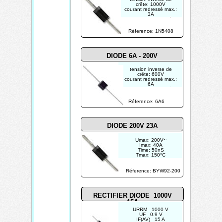
crête: 1000V
courant redressé max.:
3A
courant direct de crête
répétitif: -
courant inverse max.
Réference: 1N5408
(25°C): 5µA
tension directe max.:
0.95V
DIODE 6A - 200V
tension inverse de
crête: 600V
courant redressé max.:
6A
courant direct de crête
répétitif: -
courant inverse max.
Réference: 6A6
(25°C): 10µA
tension directe max.:
0.95V
DIODE 200V 23A
Umax: 200V~
Imax: 40A
Time: 50nS
Tmax: 150°C
Réference: BYW92-200
RECTIFIER DIODE 1000V
15A
URRM 1000 V
UF 0.9 V
IF(AV) 15 A