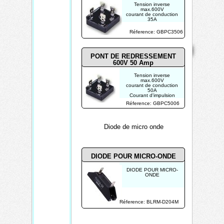
Tension inverse
max.600V
courant de conduction
35A
Courant d'impulsion
max.400A
Réference: GBPC3506
Mentions
Home
Contact
Copyright 2026
légales
Mis à jour le
PONT DE REDRESSEMENT
08/08/2026
600V 50 Amp
Créé par
Tension inverse
TECHTRONIK
max.600V
courant de conduction
50A
Courant d'impulsion
max.450A
Réference: GBPC5006
Diode de micro onde
DIODE POUR MICRO-ONDE
DIODE POUR MICRO-
ONDE
Réference: BLRM-D204M