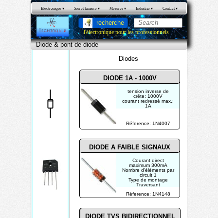
Electronique
 ▾
Son et lumiere
 ▾
Mesures
 ▾
Industrie
 ▾
Contact
 ▾
recherche
l'électronique pour les professionnels
Diode & pont de diode
Diodes
DIODE 1A - 1000V
tension inverse de
crête: 1000V
courant redressé max.:
1A
courant direct de crête
répétitif: 10A
Diod
courant inverse max.
Réference: 1N4007
(25°C): 5µA
e &
tension directe max.:
1.1V
pont
DIODE A FAIBLE SIGNAUX
de
Courant direct
diod
maximum 300mA
Nombre d'éléments par
circuit 1
e
Type de montage
Traversant
Tension inverse
Réference: 1N4148
maximum 100V
DIODE TVS BIDIRECTIONNEL