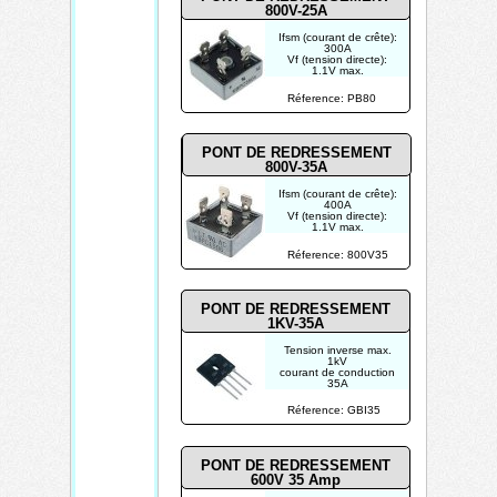
800V-25A
Ifsm (courant de crête):
300A
Vf (tension directe):
1.1V max.
Vrrm (tension inverse):
800V max.
Réference: PB80
Ir (courant inverse):
10µA
PONT DE REDRESSEMENT
800V-35A
Ifsm (courant de crête):
400A
Vf (tension directe):
1.1V max.
Vrrm (tension inverse):
800V max.
Réference: 800V35
Ir (courant inverse):
10µA
PONT DE REDRESSEMENT
1KV-35A
Tension inverse max.
1kV
courant de conduction
35A
Courant d'impulsion
max. 320A
Réference: GBI35
PONT DE REDRESSEMENT
600V 35 Amp