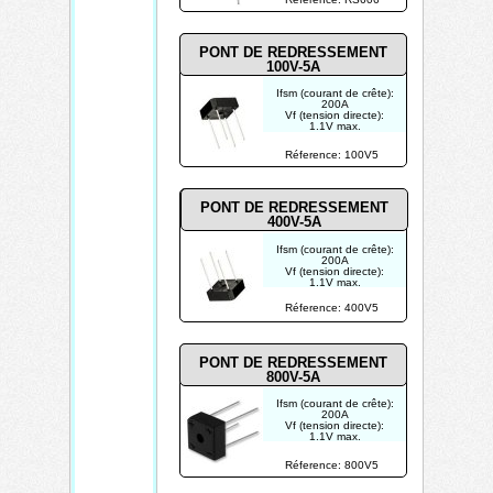
Ir (courant inverse):
10µA
PONT DE REDRESSEMENT
100V-5A
Ifsm (courant de crête):
200A
Vf (tension directe):
1.1V max.
Vrrm (tension inverse):
100V max.
Réference: 100V5
Ir (courant inverse):
10µA
PONT DE REDRESSEMENT
400V-5A
Ifsm (courant de crête):
200A
Vf (tension directe):
1.1V max.
Vrrm (tension inverse):
400V max.
Réference: 400V5
Ir (courant inverse):
10µA
PONT DE REDRESSEMENT
800V-5A
Ifsm (courant de crête):
200A
Vf (tension directe):
1.1V max.
Vrrm (tension inverse):
800V max.
Réference: 800V5
Ir (courant inverse):
10µA