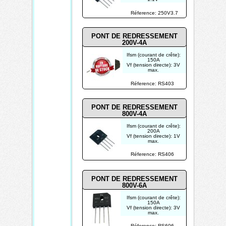
Vrrm (tension inverse):
250V
Réference: 250V3.7
Ir (courant inverse):
10µA
PONT DE REDRESSEMENT
200V-4A
Ifsm (courant de crête):
150A
Vf (tension directe): 3V
max.
Vrrm (tension inverse):
200V max.
Réference: RS403
PONT DE REDRESSEMENT
800V-4A
Ifsm (courant de crête):
200A
Vf (tension directe): 1V
max.
Vrrm (tension inverse):
800V max.
Réference: RS406
Ir (courant inverse):
10µA
PONT DE REDRESSEMENT
800V-6A
Ifsm (courant de crête):
150A
Vf (tension directe): 3V
max.
Vrrm (tension inverse):
800V max.
Réference: RS606