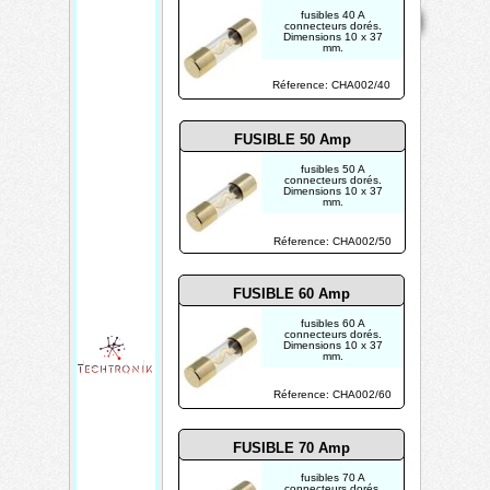
Mentions
Home
Contact
Copyright 2026
fusibles 40 A
légales
Mis à jour le
connecteurs dorés.
Dimensions 10 x 37
08/08/2026
mm.
Créé par
TECHTRONIK
Réference: CHA002/40
FUSIBLE 50 Amp
fusibles 50 A
connecteurs dorés.
Dimensions 10 x 37
mm.
Réference: CHA002/50
FUSIBLE 60 Amp
fusibles 60 A
connecteurs dorés.
Dimensions 10 x 37
mm.
Réference: CHA002/60
FUSIBLE 70 Amp
fusibles 70 A
connecteurs dorés.