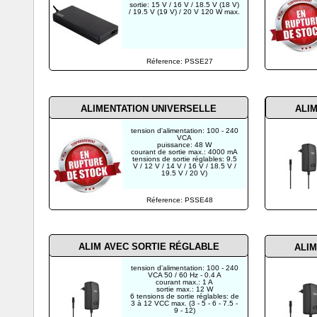
sortie: 15 V / 16 V / 18.5 V (18 V)
/ 19.5 V (19 V) / 20 V 120 W max.
Réference: PSSE27
ALIMENTATION UNIVERSELLE
ALI
tension d'alimentation: 100 - 240
VCA
puissance: 48 W
courant de sortie max.: 4000 mA
tensions de sortie réglables: 9.5
V / 12 V / 14 V / 16 V / 18.5 V /
19.5 V / 20 V)
Réference: PSSE48
ALIM AVEC SORTIE RÉGLABLE
ALIM
tension d'alimentation: 100 - 240
VCA 50 / 60 Hz - 0.4 A
courant max.: 1 A
sortie max.: 12 W
6 tensions de sortie réglables: de
3 à 12 VCC max. (3 - 5 - 6 - 7.5 -
9 - 12)