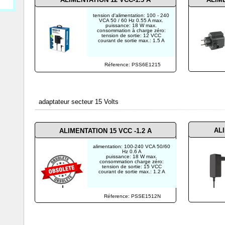
tension d'alimentation: 100 - 240
VCA 50 / 60 Hz 0.55 A max.
puissance: 18 W max.
consommation à charge zéro:
tension de sortie: 12 VCC
courant de sortie max.: 1.5 A
Réference: PSS6E1215
adaptateur secteur 15 Volts
ALI
ALIMENTATION 15 VCC -1.2
A
alimentation: 100-240 VCA 50/60
Hz 0.6 A
puissance: 18 W max.
consommation charge zéro:
tension de sortie: 15 VCC
courant de sortie max.: 1.2 A
Réference: PSSE1512N