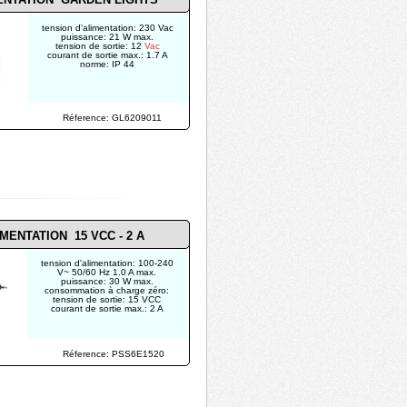
tension d'alimentation: 230 Vac
puissance: 21 W max.
tension de sortie: 12
Vac
courant de sortie max.: 1.7 A
norme: IP 44
Réference: GL6209011
MENTATION 15 VCC - 2 A
tension d'alimentation: 100-240
V~ 50/60 Hz 1.0 A max.
puissance: 30 W max.
consommation à charge zéro:
tension de sortie: 15 VCC
courant de sortie max.: 2 A
Réference: PSS6E1520