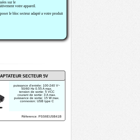
uées sur le
itivement votre appareil.
oser le bloc secteur adapté a votre produit
APTATEUR SECTEUR 5V
puissance d'entrée: 100-240 V~
50/60 Hz 0.55 A max.
tension de sortie: 5 VCC
courant de sortie: 3 A max.
puissance de sortie: 15 W max.
connexion: USB type C
Réference: PSS6EUSB41B