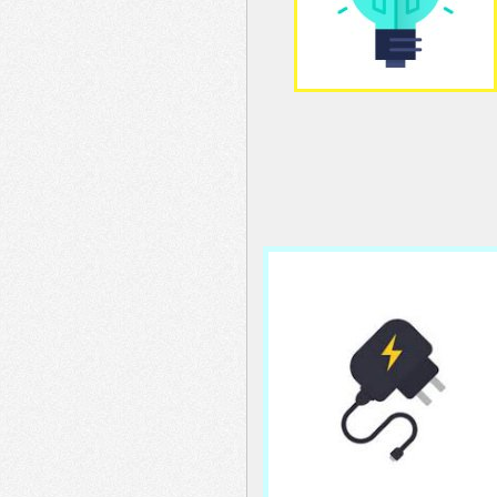
menu
header