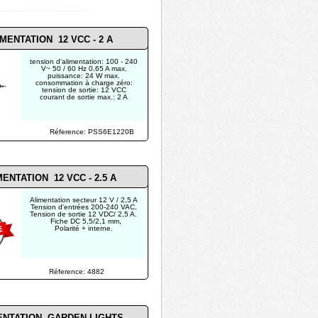
MENTATION 12 VCC - 2 A
tension d'alimentation: 100 - 240
V~ 50 / 60 Hz 0.65 A max.
puissance: 24 W max.
consommation à charge zéro:
tension de sortie: 12 VCC
courant de sortie max.: 2 A
Réference: PSS6E1220B
MENTATION 12 VCC - 2.5 A
Alimentation secteur 12 V / 2,5 A
Tension d'entrées 200-240 VAC,
Tension de sortie 12 VDC/ 2,5 A.
Fiche DC 5,5/2,1 mm,
Polarité + interne.
Réference: 4882
ENTATION GARDEN LIGHTS