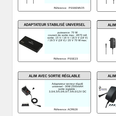
Réference: PSS6EMV25
ADAPTATEUR STABILISÉ UNIVERSEL
ALIM
puissance: 70 W
courant de sortie max.: 4670 mA
sortie: 15 V / 16 V / 18.5 V (18 V)
/ 19.5 V (19 V) / 20 V 70 W max.
Réference: PSSE23
ALIM AVEC SORTIE RÉGLABLE
ALIM
Adaptateur secteur régulé
universel - 30W 2500mAH
sortie reglable :
3,0/4,5/5,0/6,0/7,5/9,0/12V DC
Réference: ACR628