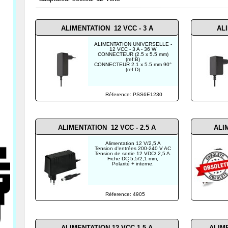
ALIMENTATION 12 VCC - 3 A
ALI
ALIMENTATION UNIVERSELLE -
12 VCC - 3 A - 36 W
CONNECTEUR (2.5 x 5.5 mm)
(ref:B)
CONNECTEUR 2.1 x 5.5 mm 90°
(ref:D)
Réference: PSS6E1230
ALIMENTATION 12 VCC - 2.5 A
ALI
Alimentation 12 V/2,5 A
Tension d'entrées 200-240 V AC
Tension de sortie 12 VDC/ 2,5 A.
Fiche DC 5,5/2,1 mm,
Polarité + interne.
Réference: 4905
ALIMENTATION 12 VCC-1.5 A
ALIM