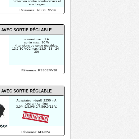
protection contre courts-circuits et
surcharges
Réference: PSS6EMV26
 AVEC SORTIE RÉGLABLE
courant max.: 1 A
sortie max.: 30 W
4 tensions de sortie réglables:
13.5-30 VCC max (13.5 - 18 - 24 -
30)
Réference: PSS6EMV30
 AVEC SORTIE RÉGLABLE
Adaptateur régulé 2250 mA
courant continu
3,0/4,5/5,0/6,0/7,5/9,0/12 V.
Réference: ACR624