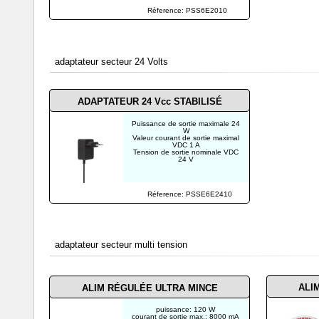
Réference: PSS6E2010
adaptateur secteur 24 Volts
ADAPTATEUR 24 Vcc
STABILISÉ
Puissance de sortie maximale 24
W
Valeur courant de sortie maximal
VDC 1 A
Tension de sortie nominale VDC
24 V
Réference: PSSE6E2410
adaptateur secteur multi tension
ALI
ALIM RÉGULÉE ULTRA MINCE
puissance: 120 W
courant de sortie max.: 8000 mA