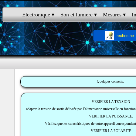
Electronique
 ▾
Son et lumiere
 ▾
Mesures
 ▾
I
recherche
Quelques conseils:
VERIFIER LA TENSION
adaptez la tension de sortie délivrée par l’alimentation universelle en fonction
VERIFIER LA PUISSANCE:
Vérifiez que les caractéristiques de votre appareil correspondent 
VERIFIER LA POLARITE