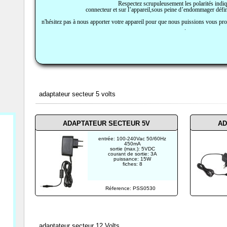
Respectez scrupuleusement les polarités indiq
connecteur et sur l’appareil,sous peine d’endommager défin
n'hésitez pas à nous apporter votre appareil pour que nous puissions vous prop
.
adaptateur secteur 5 volts
ADAPTATEUR SECTEUR 5V
AD
entrée: 100-240Vac 50/60Hz
450mA
sortie (max.): 5VDC
courant de sortie: 3A
puissance: 15W
fiches: 8
Réference: PSS0530
adaptateur secteur 12 Volts