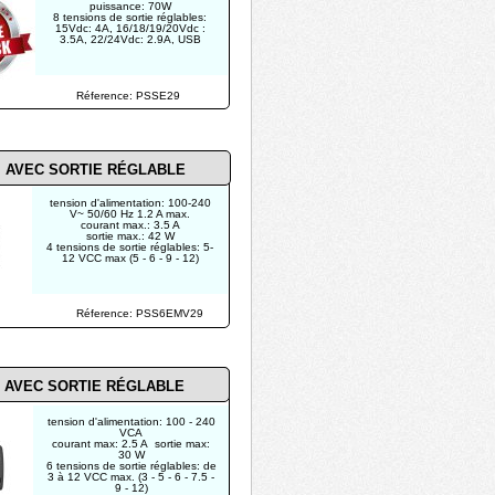
puissance: 70W
8 tensions de sortie réglables:
15Vdc: 4A, 16/18/19/20Vdc :
3.5A, 22/24Vdc: 2.9A, USB
Réference: PSSE29
M AVEC SORTIE RÉGLABLE
tension d'alimentation: 100-240
V~ 50/60 Hz 1.2 A max.
courant max.: 3.5 A
sortie max.: 42 W
4 tensions de sortie réglables: 5-
12 VCC max (5 - 6 - 9 - 12)
Réference: PSS6EMV29
 AVEC SORTIE RÉGLABLE
tension d'alimentation: 100 - 240
VCA
courant max: 2.5 A sortie max:
30 W
6 tensions de sortie réglables: de
3 à 12 VCC max. (3 - 5 - 6 - 7.5 -
9 - 12)