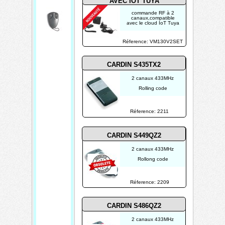
AVEC IOT TUYA
n
commande RF à 2
d
canaux,compatible
avec le cloud IoT Tuya
e
Réference: VM130V2SET
p
o
CARDIN S435TX2
r
t
2 canaux 433MHz
Rolling code
a
i
Réference: 2211
l
CARDIN S449QZ2
2 canaux 433MHz
Rollong code
Réference: 2209
CARDIN S486QZ2
2 canaux 433MHz