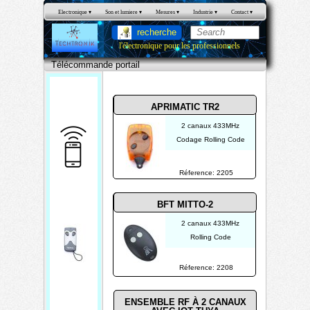
Electronique
 ▾
Son et lumiere
 ▾
Mesures
 ▾
Industrie
 ▾
Contact
 ▾
recherche
l'électronique pour les professionnels
Télécomm
ande
Télécommande portail
portail
APRIMATIC TR2
2 canaux 433MHz
Codage Rolling Code
T
Réference: 2205
é
l
BFT MITTO-2
é
2 canaux 433MHz
c
Rolling Code
o
Réference: 2208
m
m
ENSEMBLE RF À 2 CANAUX
a