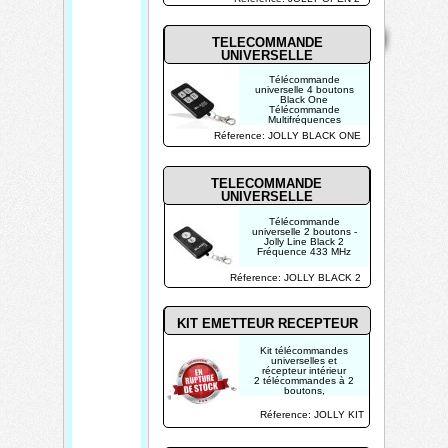
Mentions
Home
Contact
Copyright 2026
légales
TELECOMMANDE
Mis à jour le
UNIVERSELLE
05/08/2026
Télécommande
Créé par
universelle 4 boutons
TECHTRONIK
Black One
Télécommande
Multifréquences
compatible avec la
Réference: JOLLY BLACK ONE
plupart des marques :
FAAC, Nice Home...
Apprentissage facile et
rapide
compatible avec les
TELECOMMANDE
télécommandes à
UNIVERSELLE
codes tournant
Télécommande
universelle 2 boutons -
Jolly Line Black 2
Fréquence 433 MHz
Réference: JOLLY BLACK 2
KIT EMETTEUR RECEPTEUR
Kit télécommandes
universelles et
récepteur intérieur
2 télécommandes à 2
boutons,
reprogrammables si
besoin
Réference: JOLLY KIT
Fréquence 433 MHz
1 récepteur pour
intérieur uniquement