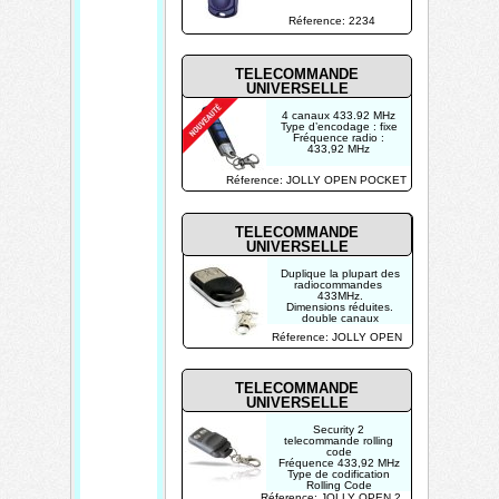
Réference: 2234
TELECOMMANDE
UNIVERSELLE
4 canaux 433.92 MHz
Type d’encodage : fixe
Fréquence radio :
433,92 MHz
Réference: JOLLY OPEN POCKET
TELECOMMANDE
UNIVERSELLE
Duplique la plupart des
radiocommandes
433MHz.
Dimensions réduites.
double canaux
couvre touches
Réference: JOLLY OPEN
coulissant
maintien des codes
pendant le
changement de pile
TELECOMMANDE
UNIVERSELLE
Security 2
telecommande rolling
code
Fréquence 433,92 MHz
Type de codification
Rolling Code
Nombre de canaux 2
Réference: JOLLY OPEN 2