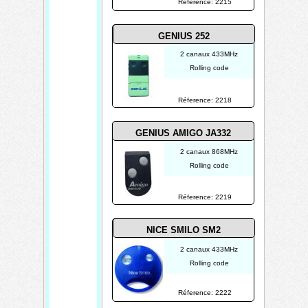
Réference: 2215
GENIUS 252
2 canaux 433MHz
Rolling code
Réference: 2218
GENIUS AMIGO JA332
2 canaux 868MHz
Rolling code
Réference: 2219
NICE SMILO SM2
2 canaux 433MHz
Rolling code
Réference: 2222