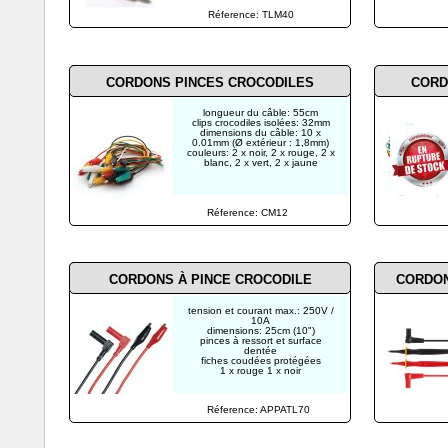
Réference: TLM40
CORDONS PINCES CROCODILES
CORD
longueur du câble: 55cm
clips crocodiles isolées: 32mm
dimensions du câble: 10 x
0.01mm (Ø extérieur : 1,8mm)
couleurs: 2 x noir, 2 x rouge, 2 x
blanc, 2 x vert, 2 x jaune
Réference: CM12
CORDONS À PINCE CROCODILE
CORDONS
tension et courant max.: 250V /
10A
dimensions: 25cm (10")
pinces à ressort et surface
dentée
fiches coudées protégées
1 x rouge 1 x noir
Réference: APPATL70