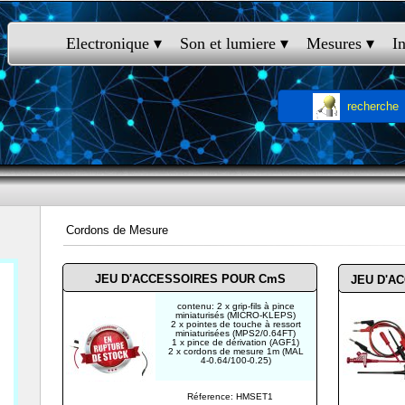
Electronique
 ▾
Son et lumiere
 ▾
Mesures
 ▾
I
recherche
Cordons de Mesure
JEU D'ACCESSOIRES POUR CmS
JEU D'A
contenu: 2 x grip-fils à pince
miniaturisés (MICRO-KLEPS)
2 x pointes de touche à ressort
miniaturisées (MPS2/0.64FT)
1 x pince de dérivation (AGF1)
2 x cordons de mesure 1m (MAL
4-0.64/100-0.25)
Réference: HMSET1