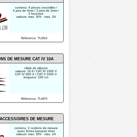
contenu: 4 pinces crocodiles /
4 pins de 4mm / 2 pins de 2mm /
2 fourches
valeurs: max. 30V - max. 2A
Réference: TLM10
NS DE MESURE CAT IV 10A
câble de silicone
valeurs: 10 A / CAT III 1000 V
CAT IV 600 V / CAT II 1000 V
longueur: 100 cm
Réference: TLM70
'ACCESSOIRES DE MESURE
contenu: 2 cordons de mesure
(avec fiches banane) 4mm
valeurs: max. 30V - max. 2A