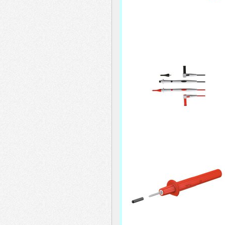
menu
header