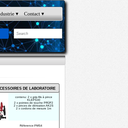
ndustrie
 ▾
Contact
 ▾
CCESSOIRES DE LABORATOIRE
contenu: 2 x grip-fils à pince
KLEPS30
2 x pointes de touche PRÜF2
2 x pinces de dérivation AK2S
2 x cordons de mesure 1m
Réference:PMS4