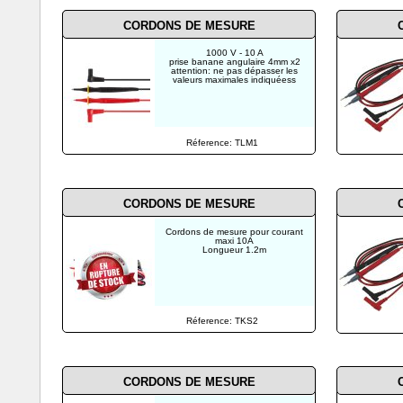
CORDONS DE MESURE
1000 V - 10 A
prise banane angulaire 4mm x2
attention: ne pas dépasser les
valeurs maximales indiquéess
Réference: TLM1
CORDONS DE MESURE
Cordons de mesure pour courant
maxi 10A
Longueur 1.2m
Réference: TKS2
CORDONS DE MESURE