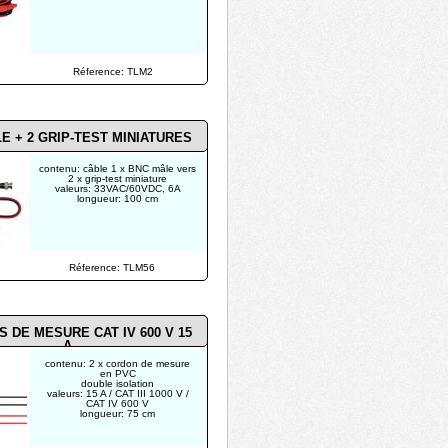
Réference: TLM2
E + 2 GRIP-TEST MINIATURES
contenu: câble 1 x BNC mâle vers
2 x grip-test miniature
valeurs: 33VAC/60VDC, 6A
longueur: 100 cm
Réference: TLM56
 DE MESURE CAT IV 600 V 15
A
contenu: 2 x cordon de mesure
en PVC
double isolation
valeurs: 15 A / CAT III 1000 V /
CAT IV 600 V
longueur: 75 cm