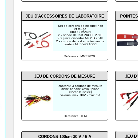
JEU D'ACCESSOIRES DE LABORATOIRE
POINTES
Set de cordons de mesure; noir
et rouge
HIRSCHMANN
2 x sonde de test PRUEF 2700
2 x pince crocodile AK 2 B 2540
2 x cordon de test à protection de
contact MLS WG 100/1
Réference: MMS2020
JEU DE CORDONS DE MESURE
JEU D
contenu: 3 cordons de mesure
(fiche banane 4mm / pince
crocodile isolée)
valeurs: max. 30V - max. 2A
Réference: TLM3
JEU D
CORDONS 100cm 30 V / 6 A