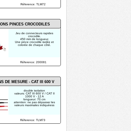
Réference: TLM72
ONS PINCES CROCODILES
Jeu de connecteurs rapides
crocodile.
450 mm de longueur.
Une pince crocodile isolée et
colorée de chaque côté.
Réference: 200081
 DE MESURE - CAT III 600 V
double isolation
valeurs: CAT III 600 V / CAT II
1000 V - 12 A
longueur: 70 cm
attention: ne pas dépasser les
valeurs maximales indiquéess
Réference: TLM73