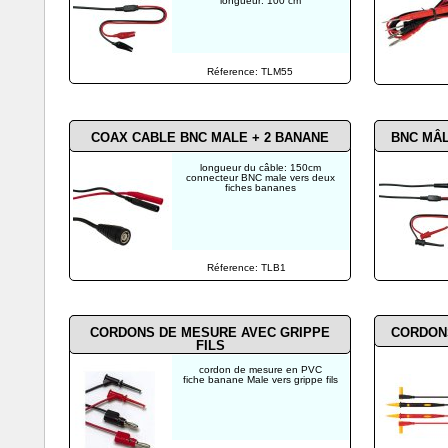
longueur: 100 cm
Réference: TLM55
COAX CABLE BNC MALE + 2 BANANE
BNC MÂL
longueur du câble: 150cm
connecteur BNC male vers deux
fiches bananes
Réference: TLB1
CORDONS DE MESURE AVEC GRIPPE
CORDONS
FILS
cordon de mesure en PVC
fiche banane Male vers grippe fils