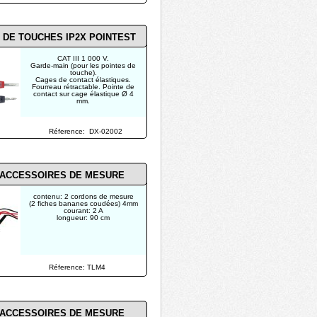
 DE TOUCHES IP2X POINTEST
CAT III 1 000 V.
Garde-main (pour les pointes de
touche).
Cages de contact élastiques.
Fourreau rétractable. Pointe de
contact sur cage élastique Ø 4
mm.
Réference: DX-02002
'ACCESSOIRES DE MESURE
contenu: 2 cordons de mesure
(2 fiches bananes coudées) 4mm
courant: 2 A
longueur: 90 cm
Réference: TLM4
'ACCESSOIRES DE MESURE