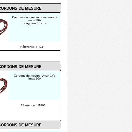
CORDONS DE MESURE
Cordons de mesure pour courant
maxi 10A
Longueur 80 cms
Réference: PT15
CORDONS DE MESURE
Cordons de mesure Umax 1kV
Imax 20A
Réference: UT890
CORDONS DE MESURE