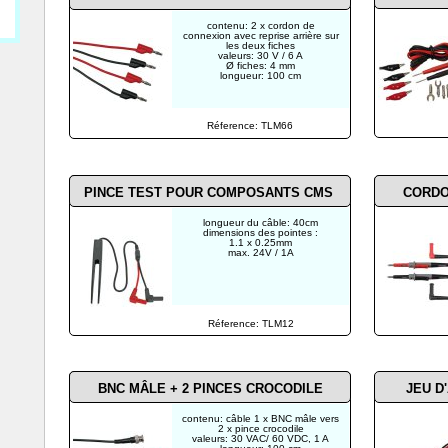
contenu: 2 x cordon de
connexion avec reprise arrière sur
les deux fiches
valeurs: 30 V / 6 A
Ø fiches: 4 mm
longueur: 100 cm
Réference: TLM66
PINCE TEST POUR COMPOSANTS CMS
CORDO
longueur du câble: 40cm
dimensions des pointes :
1.1 x 0.25mm
max. 24V / 1A
Réference: TLM12
BNC MÂLE + 2 PINCES CROCODILE
JEU D
contenu: câble 1 x BNC mâle vers
2 x pince crocodile
valeurs: 30 VAC/ 60 VDC, 1 A